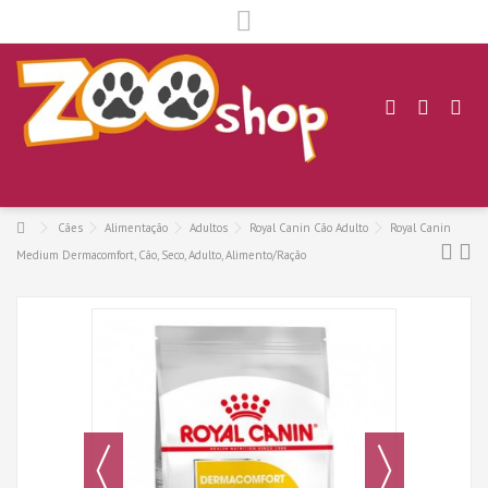
.
Cães
Alimentação
Adultos
Royal Canin Cão Adulto
Royal Canin
Medium Dermacomfort, Cão, Seco, Adulto, Alimento/Ração