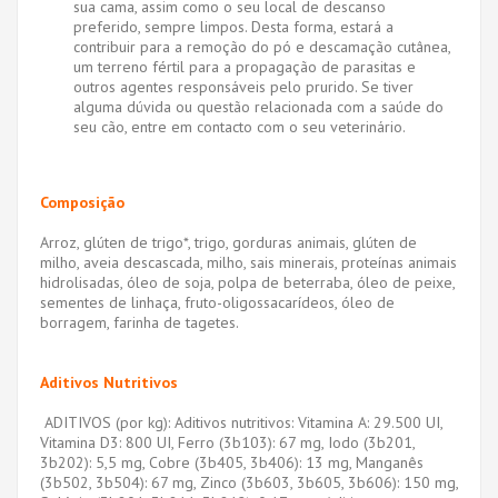
sua cama, assim como o seu local de descanso
preferido, sempre limpos. Desta forma, estará a
contribuir para a remoção do pó e descamação cutânea,
um terreno fértil para a propagação de parasitas e
outros agentes responsáveis pelo prurido. Se tiver
alguma dúvida ou questão relacionada com a saúde do
seu cão, entre em contacto com o seu veterinário.
Composição
Arroz, glúten de trigo*, trigo, gorduras animais, glúten de
milho, aveia descascada, milho, sais minerais, proteínas animais
hidrolisadas, óleo de soja, polpa de beterraba, óleo de peixe,
sementes de linhaça, fruto-oligossacarídeos, óleo de
borragem, farinha de tagetes.
Aditivos Nutritivos
ADITIVOS (por kg): Aditivos nutritivos: Vitamina A: 29.500 UI,
Vitamina D3: 800 UI, Ferro (3b103): 67 mg, Iodo (3b201,
3b202): 5,5 mg, Cobre (3b405, 3b406): 13 mg, Manganês
(3b502, 3b504): 67 mg, Zinco (3b603, 3b605, 3b606): 150 mg,