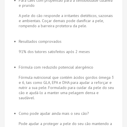
Para cães com propensão para a sensibilidade cutânea
e prurido
A pele do cão responde a irritantes dietéticos, sazonais
e ambientais. Coçar demais pode danificar a pele,
rompendo a barreira protetora da pele.
Resultados comprovados
91% dos tutores satisfeitos após 2 meses
Fórmula com reduzido potencial alergénico
Fórmula nutricional que contém ácidos gordos ómega 3
e 6, tais como GLA, EPA e DHA para ajudar a reforçar e
nutrir a sua pele. Formulado para cuidar da pele do seu
cão e ajudá-lo a manter uma pelagem densa e
saudável.
Como pode ajudar ainda mais o seu cão?
Pode ajudar a proteger a pele do seu cão mantendo a