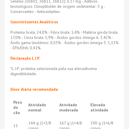
Selénio (3b801, 3b811, 3b812): 0,17 mg - Aditivos
tecnológicos: Clinoptilolite de origem sedimentar: 5 g -
Conservantes - Antioxidantes.
Constintuintes Analíticos
Proteína bruta: 24,0% - Fibra bruta: 1,4% - Matéria gorda bruta:
17,0% - Cinza bruta: 5,9% - Ácidos gordos ómega-6: 3,42% -
Ácido gama linolénico: 0,03% - Ácidos gordos ómega-3: 1,13%
- EPA/DHA: 0,41%.
Declaração L.I.P.
*L.I.P.: proteína selecionada pela sua elevadíssima
digestibilidade.
Dose diária recomendada
Peso
Atividade
Atividade
Elevada
do
normal
moderada
atividade
cão
144 g (1+3/8
167 g (1+4/8
190 g (1+6/8
11
copos
copos
copos