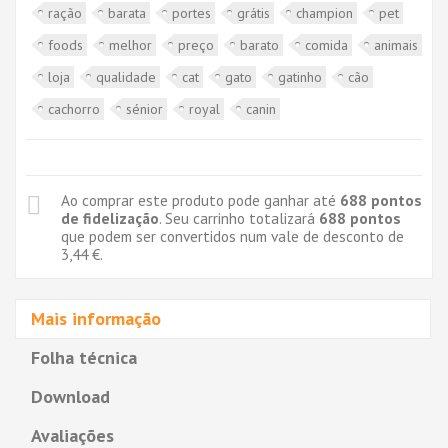
ração
barata
portes
grátis
champion
pet
foods
melhor
preço
barato
comida
animais
loja
qualidade
cat
gato
gatinho
cão
cachorro
sénior
royal
canin
Ao comprar este produto pode ganhar até
688
pontos
de fidelização
. Seu carrinho totalizará
688
pontos
que podem ser convertidos num vale de desconto de
3,44 €
.
Mais informação
Folha técnica
Download
Avaliações