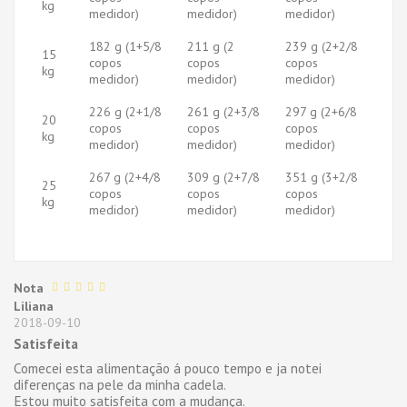
kg
medidor)
medidor)
medidor)
182 g (1+5/8
211 g (2
239 g (2+2/8
15
copos
copos
copos
kg
medidor)
medidor)
medidor)
226 g (2+1/8
261 g (2+3/8
297 g (2+6/8
20
copos
copos
copos
kg
medidor)
medidor)
medidor)
267 g (2+4/8
309 g (2+7/8
351 g (3+2/8
25
copos
copos
copos
kg
medidor)
medidor)
medidor)
Nota
Liliana
2018-09-10
Satisfeita
Comecei esta alimentação á pouco tempo e ja notei
diferenças na pele da minha cadela.
Estou muito satisfeita com a mudança.