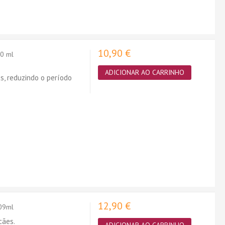
10,90 €
00 ml
ADICIONAR AO CARRINHO
s, reduzindo o período
12,90 €
709ml
cães.