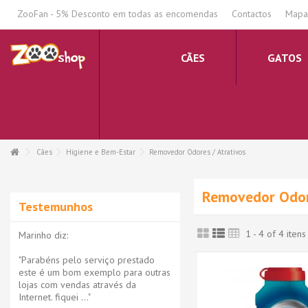
.
ZooFan - 5% Desconto em todas as encomendas
Contactos
Mapa 
CÃES
GATOS
Cães
Higiene e Bem-Estar
Removedor Odores / Atrativos
Removedor Odor
Testemunhos
1 - 4 of 4 itens
Marinho diz:
"Parabéns pelo serviço prestado
este é um bom exemplo para outras
lojas com vendas através da
Internet. fiquei ..."