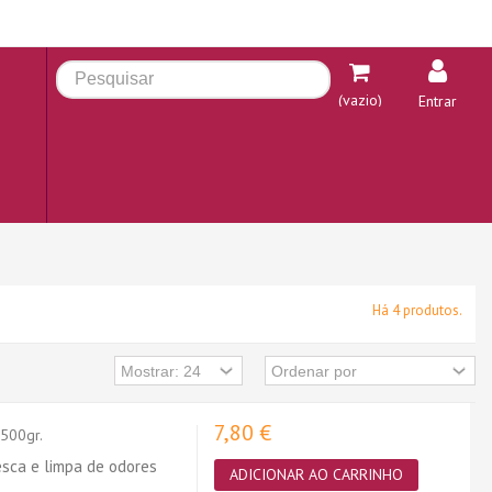
(vazio)
Entrar
Há 4 produtos.
7,80 €
500gr.
esca e limpa de odores
ADICIONAR AO CARRINHO