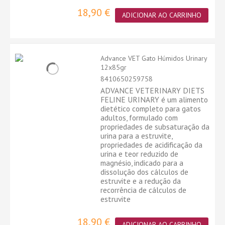
18,90 €
ADICIONAR AO CARRINHO
Advance VET Gato Húmidos Urinary
12x85gr
8410650259758
ADVANCE VETERINARY DIETS
FELINE URINARY é um alimento
dietético completo para gatos
adultos, formulado com
propriedades de subsaturação da
urina para a estruvite,
propriedades de acidificação da
urina e teor reduzido de
magnésio, indicado para a
dissolução dos cálculos de
estruvite e a redução da
recorrência de cálculos de
estruvite
18,90 €
ADICIONAR AO CARRINHO