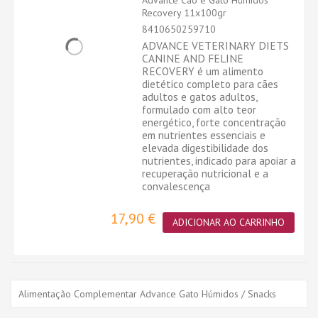
Advance Cão e Gato Húmidos
Recovery 11x100gr
8410650259710
ADVANCE VETERINARY DIETS
CANINE AND FELINE
RECOVERY é um alimento
dietético completo para cães
adultos e gatos adultos,
formulado com alto teor
energético, forte concentração
em nutrientes essenciais e
elevada digestibilidade dos
nutrientes, indicado para apoiar a
recuperação nutricional e a
convalescença
17,90 €
ADICIONAR AO CARRINHO
Alimentação Complementar Advance Gato Húmidos / Snacks