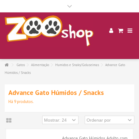
.
Gatos
Alimentação
Humidos e Snaks/Goluseimas
Advance Gato
Húmidos / Snacks
Advance Gato Húmidos / Snacks
Há 9 produtos.
Advance Gato Húmidos Adulto com