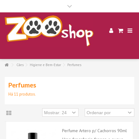
.
Cães
Higiene e Bem-Estar
Perfumes
Perfumes
Há 11 produtos.
Perfume Artero p/ Cachorros 90ml