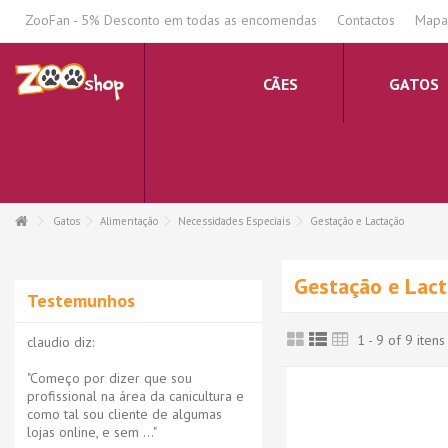
.
ZooFan - 5% Desconto em todas as encomendas
Contactos
Mapa 
CÃES
GATOS
Gatos
Alimentação
Necessidades Especiais
Gestação e Lactação
Gestação e Lac
Testemunhos
1 - 9 of 9 itens
claudio diz:
"Começo por dizer que sou
profissional na área da canicultura e
como tal sou cliente de algumas
lojas online, e sem ..."