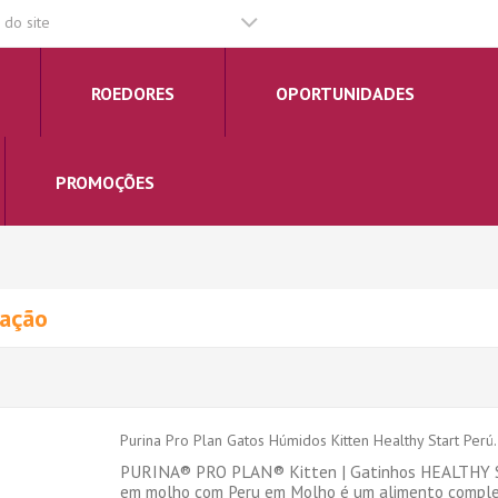
do site
ROEDORES
OPORTUNIDADES
PROMOÇÕES
tação
Purina Pro Plan Gatos Húmidos Kitten Healthy Start Perú.
PURINA® PRO PLAN® Kitten | Gatinhos HEALTHY 
em molho com Peru em Molho é um alimento complet