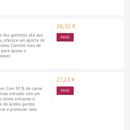
26,32 €
is dos gatinhos até aos
MAIS
u, oferece um aporte de
ótimo. Contém óleo de
para apoiar o
dável.
27,23 €
ses. Com 30 % de carne
MAIS
teínas elevado com um
to ótimo evitando o
e de ácidos gordos
bral e promover uma