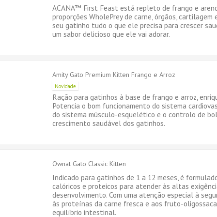
ACANA™ First Feast está repleto de frango e arenq
proporções WholePrey de carne, órgãos, cartilagem 
seu gatinho tudo o que ele precisa para crescer saud
um sabor delicioso que ele vai adorar.
Amity Gato Premium Kitten Frango e Arroz
Novidade
Ração para gatinhos à base de frango e arroz, enriq
Potencia o bom funcionamento do sistema cardiovas
do sistema músculo-esquelético e o controlo de bo
crescimento saudável dos gatinhos.
Ownat Gato Classic Kitten
Indicado para gatinhos de 1 a 12 meses, é formulad
calóricos e proteicos para atender às altas exigên
desenvolvimento. Com uma atenção especial à segur
às proteínas da carne fresca e aos fruto-oligossac
equilíbrio intestinal.