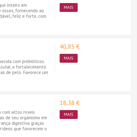
ue inteiro em
MAIS
e ossos, fornecendo ao
ável, feliz e forte, com
40,85 €
MAIS
uecida com prebióticos.
cular, o fortalecimento
las de pelo. Favorece um
18,38 €
o com altos níveis
MAIS
cias de seu organismo em
ança digestiva graças
arídeos que favorecem o