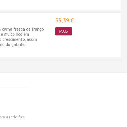
35,39 €
 carne fresca de frango
MAIS
 e muito rico em
o crescimento, assim
io do gatinho.
a a rede fixa