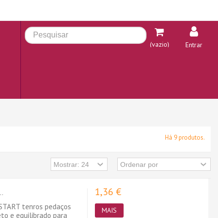
(vazio)
Entrar
Há 9 produtos.
1,36 €
..
START tenros pedaços
MAIS
o e equilibrado para