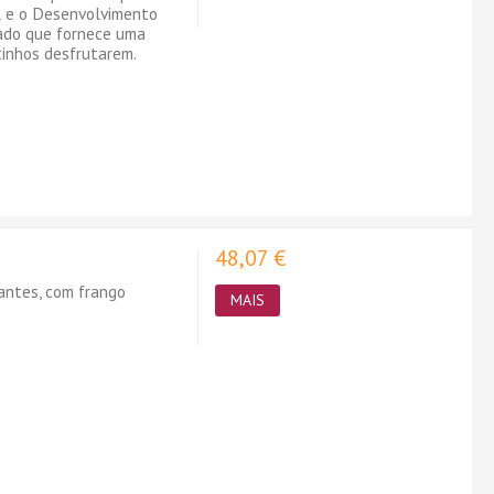
l e o Desenvolvimento
rado que fornece uma
tinhos desfrutarem.
48,07 €
antes, com frango
MAIS