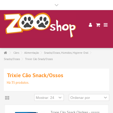
.
Cães
Alimentação
Snacks/Ossos, Húmidos, Higiene Oral
Snacks/Ossos
Trixie Cão Snack/Ossos
Trixie Cão Snack/Ossos
Há 35 produtos.
Trixie Cão Snack Chickies - ossos