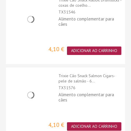
Trixie Cão Snack Rabbit Drumsticks -
coxas de coelho...
TX31546
Alimento complementar para
cães
4,10 €
ADICIONAR AO CARRINHO
Trixie Cão Snack Salmon Cigars-
pele de salmão - 6...
TX31576
Alimento complementar para
cães
4,10 €
ADICIONAR AO CARRINHO