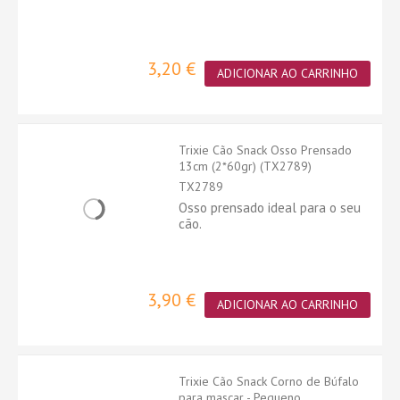
3,20 €
ADICIONAR AO CARRINHO
Trixie Cão Snack Osso Prensado
13cm (2*60gr) (TX2789)
TX2789
Osso prensado ideal para o seu
cão.
3,90 €
ADICIONAR AO CARRINHO
Trixie Cão Snack Corno de Búfalo
para mascar - Pequeno...