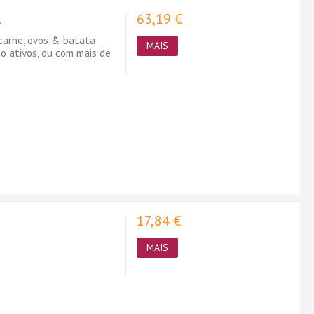
63,19 €
.
carne, ovos & batata
MAIS
o ativos, ou com mais de
17,84 €
s
MAIS