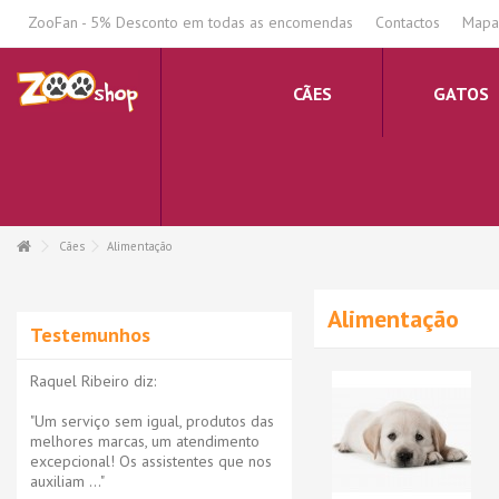
.
ZooFan - 5% Desconto em todas as encomendas
Contactos
Mapa 
CÃES
GATOS
Cães
Alimentação
Alimentação
Testemunhos
Raquel Ribeiro diz:
"Um serviço sem igual, produtos das
melhores marcas, um atendimento
excepcional! Os assistentes que nos
auxiliam ..."