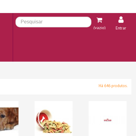
(vazio)
Entrar
Há 646 produtos.