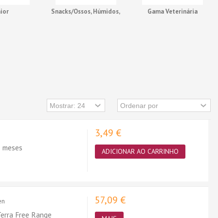
ior
Snacks/Ossos, Húmidos,
Gama Veterinária
Higiene Oral
3,49 €
8 meses
ADICIONAR AO CARRINHO
57,09 €
en
Terra Free Range