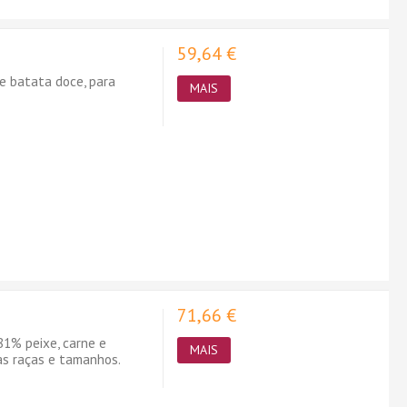
59,64 €
e batata doce, para
MAIS
71,66 €
1% peixe, carne e
MAIS
as raças e tamanhos.