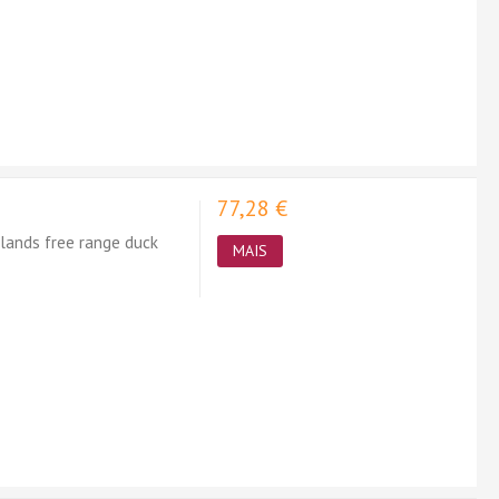
77,28 €
lands free range duck
MAIS