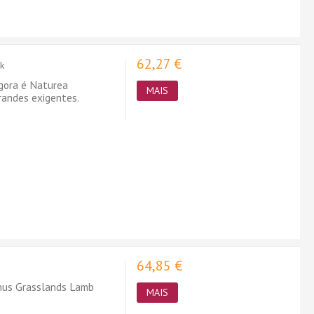
62,27 €
k
agora é Naturea
MAIS
randes exigentes.
64,85 €
nus Grasslands Lamb
MAIS