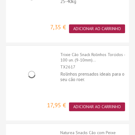
25-40kg
7,35 €
ADICIONAR AO CARRINHO
Trixie Cão Snack Rolinhos Torcidos -
100 un. (9-10mm)...
TX2617
Rolinhos prensados ideais para o
seu cão roer.
17,95 €
ADICIONAR AO CARRINHO
Naturea Snacks Cão com Peixe