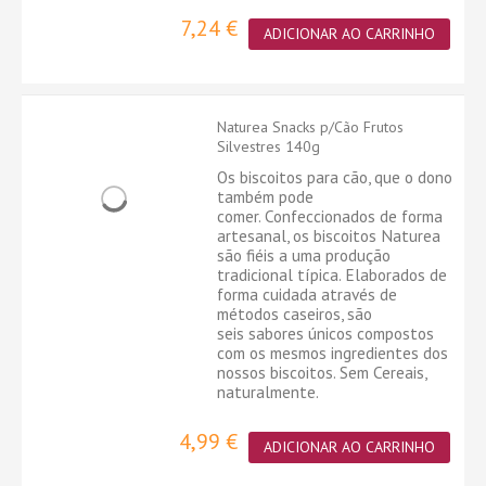
7,24 €
ADICIONAR AO CARRINHO
Naturea Snacks p/Cão Frutos
Silvestres 140g
Os biscoitos para cão, que o dono
também pode
comer. Confeccionados de forma
artesanal, os biscoitos Naturea
são fiéis a uma produção
tradicional típica. Elaborados de
forma cuidada através de
métodos caseiros, são
seis sabores únicos compostos
com os mesmos ingredientes dos
nossos biscoitos. Sem Cereais,
naturalmente.
4,99 €
ADICIONAR AO CARRINHO