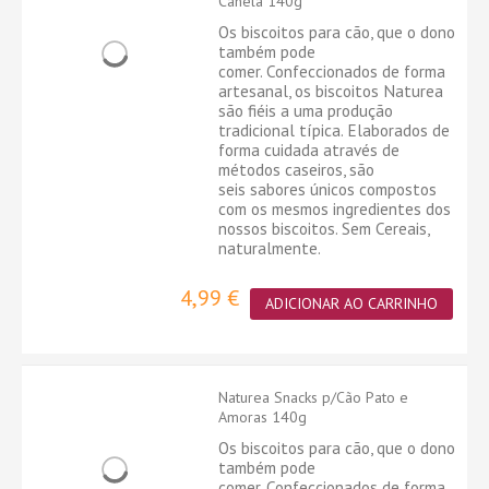
Canela 140g
Os biscoitos para cão, que o dono
também pode
comer. Confeccionados de forma
artesanal, os biscoitos Naturea
são fiéis a uma produção
tradicional típica. Elaborados de
forma cuidada através de
métodos caseiros, são
seis sabores únicos compostos
com os mesmos ingredientes dos
nossos biscoitos. Sem Cereais,
naturalmente.
4,99 €
ADICIONAR AO CARRINHO
Naturea Snacks p/Cão Pato e
Amoras 140g
Os biscoitos para cão, que o dono
também pode
comer. Confeccionados de forma