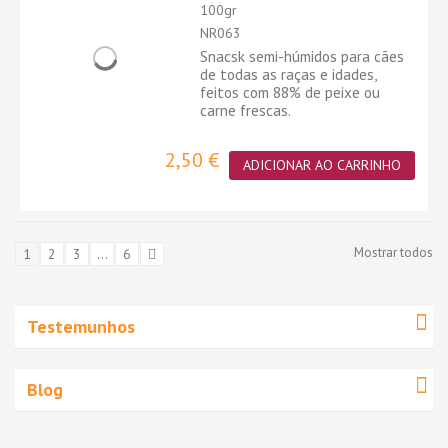
100gr
NR063
Snacsk semi-húmidos para cães
de todas as raças e idades,
feitos com 88% de peixe ou
carne frescas.
2,50 €
ADICIONAR AO CARRINHO
Mostrar todos
1
2
3
...
6
Testemunhos
Blog