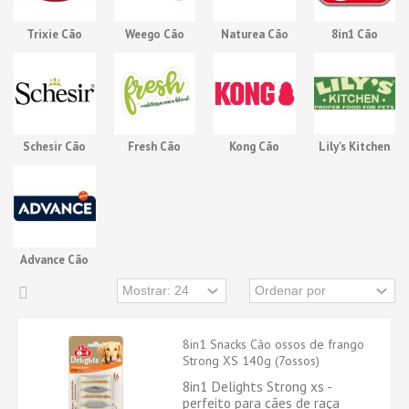
Trixie Cão
Weego Cão
Naturea Cão
8in1 Cão
Snack/Ossos
Snack/Ossos
Snack/Ossos
Snack/Ossos
Schesir Cão
Fresh Cão
Kong Cão
Lily's Kitchen
Snack/Ossos
Snack/Ossos
Snack/Ossos
Cão
Snack/Ossos
Advance Cão
Snack/Ossos
8in1 Snacks Cão ossos de frango
Strong XS 140g (7ossos)
8in1 Delights Strong xs -
perfeito para cães de raça