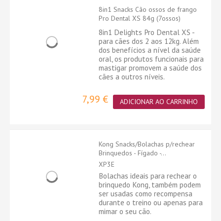
8in1 Snacks Cão ossos de frango
Pro Dental XS 84g (7ossos)
8in1 Delights Pro Dental XS -
para cães dos 2 aos 12kg. Além
dos benefícios a nível da saúde
oral, os produtos funcionais para
mastigar promovem a saúde dos
cães a outros níveis.
7,99 €
ADICIONAR AO CARRINHO
Kong Snacks/Bolachas p/rechear
Brinquedos - Fígado -...
XP3E
Bolachas ideais para rechear o
brinquedo Kong, também podem
ser usadas como recompensa
durante o treino ou apenas para
mimar o seu cão.