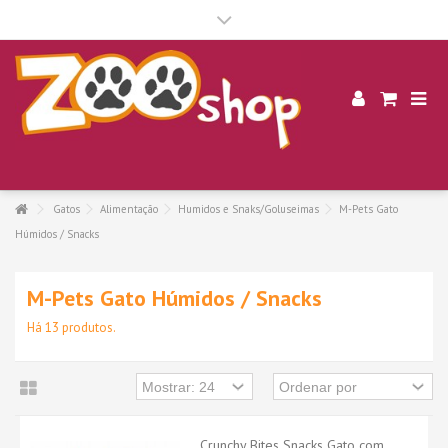
.
Gatos
Alimentação
Humidos e Snaks/Goluseimas
M-Pets Gato
Húmidos / Snacks
M-Pets Gato Húmidos / Snacks
Há 13 produtos.
Crunchy Bites Snacks Gato com