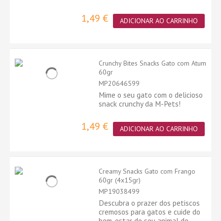
1,49 €
ADICIONAR AO CARRINHO
Crunchy Bites Snacks Gato com Atum
60gr
MP20646599
Mime o seu gato com o delicioso
snack crunchy da M-Pets!
1,49 €
ADICIONAR AO CARRINHO
Creamy Snacks Gato com Frango
60gr (4x15gr)
MP19038499
Descubra o prazer dos petiscos
cremosos para gatos e cuide do
bem-estar do seu animal de