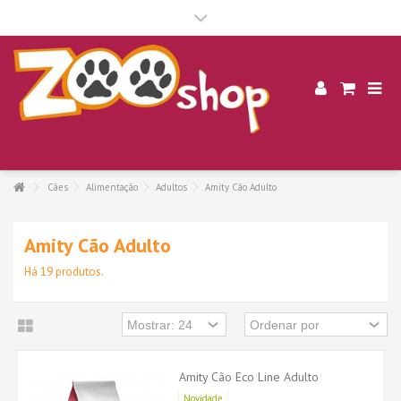
.
Cães
Alimentação
Adultos
Amity Cão Adulto
Amity Cão Adulto
Há 19 produtos.
Amity Cão Eco Line Adulto
Novidade