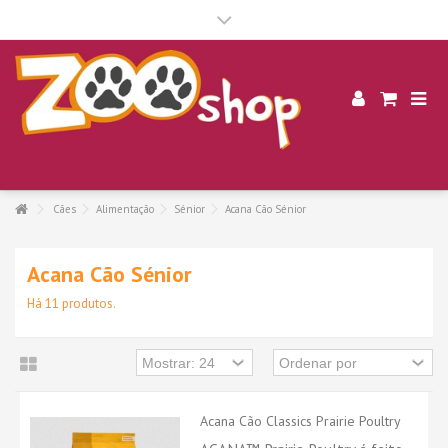
.
Cães
Alimentação
Sénior
Acana Cão Sénior
Acana Cão Sénior
Há 11 produtos.
Acana Cão Classics Prairie Poultry