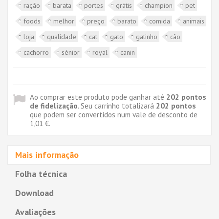
ração
barata
portes
grátis
champion
pet
foods
melhor
preço
barato
comida
animais
loja
qualidade
cat
gato
gatinho
cão
cachorro
sénior
royal
canin
Ao comprar este produto pode ganhar até
202
pontos
de fidelização
. Seu carrinho totalizará
202
pontos
que podem ser convertidos num vale de desconto de
1,01 €
.
Mais informação
Folha técnica
Download
Avaliações