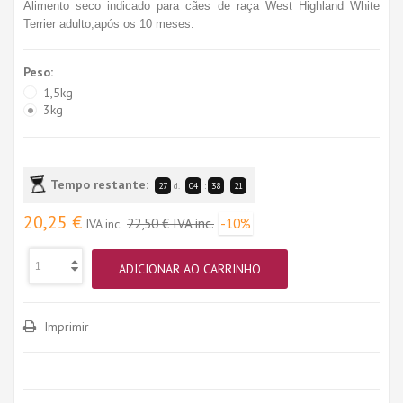
Alimento seco indicado para cães de raça West Highland White
Terrier adulto,após os 10 meses.
Peso:
1,5kg
3kg
Tempo restante:
27
d.
04
:
38
:
21
20,25 €
22,50 €
IVA inc.
-10%
IVA inc.
ADICIONAR AO CARRINHO
Imprimir