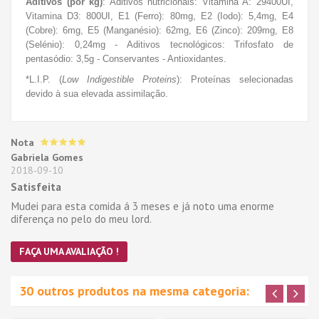
Aditivos (por kg)
: Aditivos nutricionais: Vitamina A: 29400UI,
Vitamina D3: 800UI, E1 (Ferro): 80mg, E2 (Iodo): 5,4mg, E4
(Cobre): 6mg, E5 (Manganésio): 62mg, E6 (Zinco): 209mg, E8
(Selénio): 0,24mg - Aditivos tecnológicos: Trifosfato de
pentasódio: 3,5g - Conservantes - Antioxidantes.
*L.I.P. (
Low Indigestible Proteins
): Proteínas selecionadas
devido à sua elevada assimilação.
Nota
Gabriela Gomes
2018-09-10
Satisfeita
Mudei para esta comida á 3 meses e já noto uma enorme
diferença no pelo do meu lord.
FAÇA UMA AVALIAÇÃO !
30 outros produtos na mesma categoria: