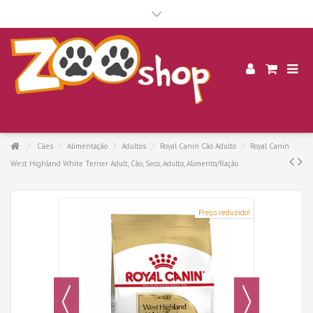
.
Cães
Alimentação
Adultos
Royal Canin Cão Adulto
Royal Canin
West Highland White Terrier Adult, Cão, Seco, Adulto, Alimento/Ração
Preço reduzido!