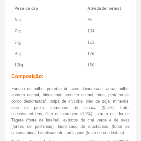
Peso do cão
Atividade normal
6kg
93
7kg
104
8kg
115
9kg
126
10kg
136
Composição:
Farinha de milho, proteína de aves desidratada, arroz, milho,
gordura animal, hidrolisado proteico animal, trigo, proteína de
porco desidratada*, polpa de chicória, óleo de soja, minerais,
óleo de peixe, sementes de linhaça (0,5%), fruto-
oligossacarídeos, óleo de borragem (0,1%), extrato de Flor de
Tagete (fonte de luteína), extratos de chá verde e de uvas
(fontes de polifenóis), hidrolisado de crustáceos (fonte de
glucosamina), hidrolisado de cartilagens (fonte de condroitina).