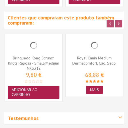
Clientes que compraram este produto também
compraram:
Brinquedo Kong Scrunch
Royal Canin Medium
Knots Raposa - Small/Medium
Dermacomfort, Cão, Seco,
(NKS31E)
NKS31E
Adulto,...
9,80 €
68,88 €
ADICIONAR AO
MAIS
CARRINHO
Testemunhos