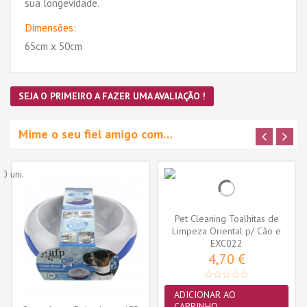
sua longevidade.
Dimensões:
65cm x 50cm
SEJA O PRIMEIRO A FAZER UMA AVALIAÇÃO !
Mime o seu fiel amigo com…
Pet Cleaning Toalhitas de
Limpeza Oriental p/ Cão e
EXC022
Gato...
4,70 €
ADICIONAR AO
CARRINHO