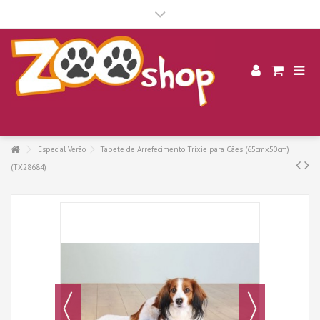
.
Especial Verão
Tapete de Arrefecimento Trixie para Cães (65cmx50cm)
(TX28684)