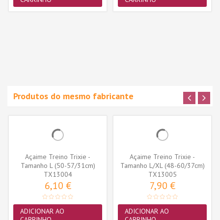
Produtos do mesmo fabricante
Açaime Treino Trixie -
Açaime Treino Trixie -
Tamanho L (50-57/31cm)
Tamanho L/XL (48-60/37cm)
(TX13004)
TX13004
(TX13005)
TX13005
6,10 €
7,90 €
ADICIONAR AO
ADICIONAR AO
CARRINHO
CARRINHO