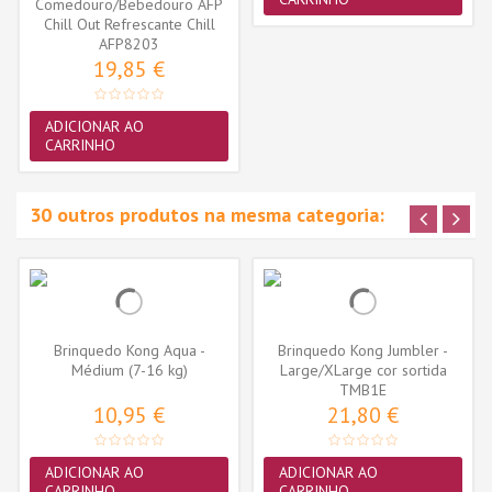
Comedouro/Bebedouro AFP
Chill Out Refrescante Chill
AFP8203
500ml
19,85 €
ADICIONAR AO
CARRINHO
30 outros produtos na mesma categoria:
Brinquedo Kong Aqua -
Brinquedo Kong Jumbler -
Médium (7-16 kg)
Large/XLarge cor sortida
(TMB1E)
TMB1E
10,95 €
21,80 €
ADICIONAR AO
ADICIONAR AO
CARRINHO
CARRINHO