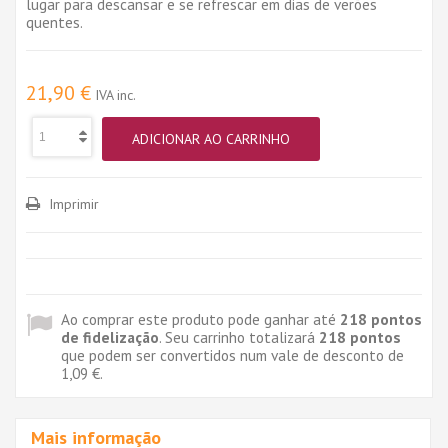
lugar para descansar e se refrescar em dias de verões
quentes.
21,90 €
IVA inc.
ADICIONAR AO CARRINHO
Imprimir
Ao comprar este produto pode ganhar até
218
pontos
de fidelização
. Seu carrinho totalizará
218
pontos
que podem ser convertidos num vale de desconto de
1,09 €
.
Mais informação