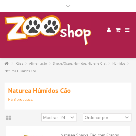
.
Cães
Alimentação
Snacks/Ossos, Húmidos, Higiene Oral
Húmidos
Naturea Húmidos Cão
Naturea Húmidos Cão
Há 8 produtos.
Naturea Snacks Cão com Frango