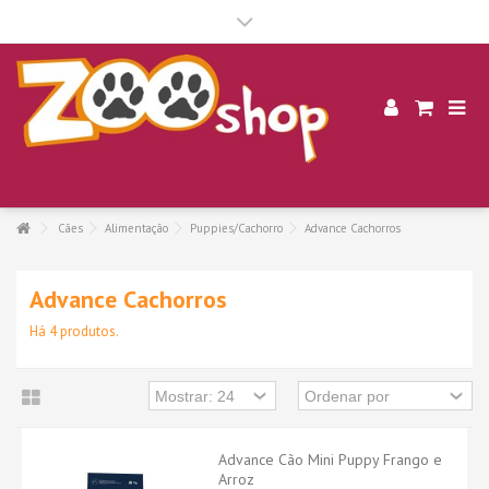
.
Cães
Alimentação
Puppies/Cachorro
Advance Cachorros
Advance Cachorros
Há 4 produtos.
Advance Cão Mini Puppy Frango e
Arroz