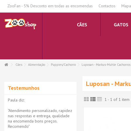
.
ZooFan - 5% Desconto em todas as encomendas
Contactos
Mapa 
CÃES
GATOS
Cães
Alimentação
Puppies/Cachorro
Luposan - Markus-Muhle Cachorros
Luposan - Mark
Testemunhos
1 - 1 of 1 item
Paula diz:
"Atendimento personalizado, rapidez
nas respostas e entrega, qualidade
na encomenda bons preços.
Recomendo"