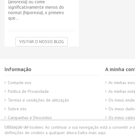
(anorexia) ou come
significativamente menos do
normal (hiporexia), o primeiro
que...
VISITAR O NOSSO BLOG
Informação
A minha con
Contacte-nos
As minhas en
Política de Privacidade
As minhas nota
Termos e condições de utilização
Os meus ende
Sobre nós
Os meus dados
Campanhas e Descontos
Os meus vales
Mapa do site
Utilização de cookies:
Ao continuar a sua navegação está a consentir a 
definições de cookies a qualquer altura.
Saiba mais aqui.