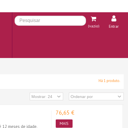
(vazio)
Entrar
Há 1 produto.
76,65 €
MAIS
é 12 meses de idade.