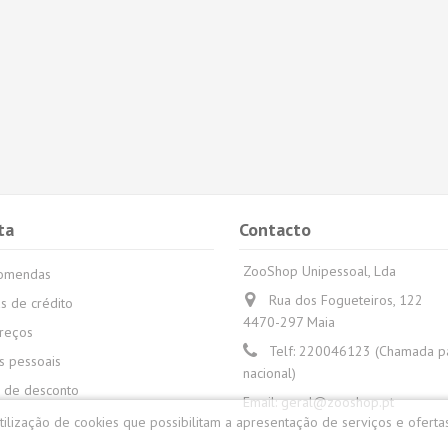
ta
Contacto
ZooShop Unipessoal, Lda
comendas
Rua dos Fogueteiros, 122
s de crédito
4470-297 Maia
reços
Telf:
220046123 (Chamada par
 pessoais
nacional)
 de desconto
Email:
geral@zooshop.pt
utilização de cookies que possibilitam a apresentação de serviços e oferta