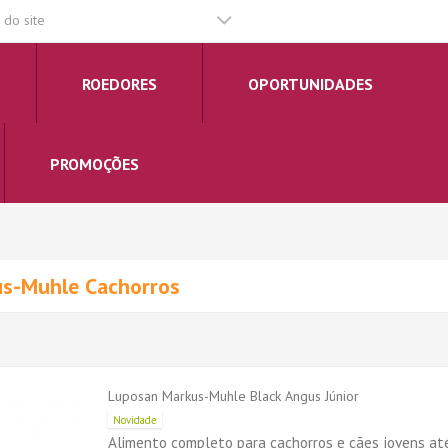
do site
ROEDORES
OPORTUNIDADES
PROMOÇÕES
us-Muhle Cachorros
Luposan Markus-Muhle Black Angus Júnior
Novidade
Alimento completo para cachorros e cães jovens at