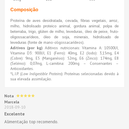
Composição
Proteína de aves desidratada, cevada, fibras vegetais, arroz,
milho, hidrolisado proteico animal, gordura animal, polpa de
beterraba, trigo, glúten de milho, leveduras, óleo de peixe, fruto-
oligossacarídeos, óleo de soja, minerais, hidrolisado de
e mano-oligossacarídeos).
leveduras (fonte d
Aditivos (por kg)
Aditivos nutricionais: Vitamina A: 10500UI,
Vitamina D3: 900UI, E1 (Ferro): 40mg, E2 (Iodo): 3,15mg, E4
(Cobre): 9mg, E5 (Manganésio): 52mg, E6 (Zinco): 174mg, E8
(Selénio): 0,07mg, L-carnitina: 200mg – Conservantes –
Antioxidantes.
*L.I.P. (
Low Indigestible Proteins
): Proteínas selecionadas devido à
sua elevada assimilação.
Nota
Marcela
2018-09-10
Excelente
Alimentação top recomendo.