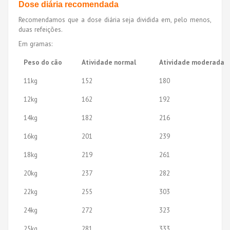
Dose diária recomendada
Recomendamos que a dose diária seja dividida em, pelo menos,
duas refeições.
Em gramas:
Peso do cão
Atividade normal
Atividade moderada
11kg
152
180
12kg
162
192
14kg
182
216
16kg
201
239
18kg
219
261
20kg
237
282
22kg
255
303
24kg
272
323
25kg
281
333