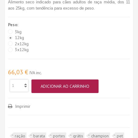
Alimento seco indicado para cães adultos de raça média, dos 11
aos 25kg, com tendência para excesso de peso.
Peso:
3kg
12kg
2x12kg
3x12kg
66,03 €
IVA inc.
ADICIONAR AO CARRINHO
Imprimir
ração
barata
portes
grátis
champion
pet