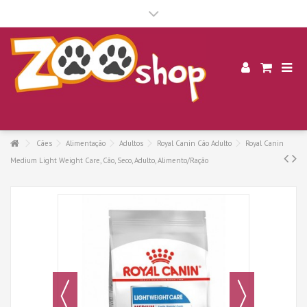
.
Cães
Alimentação
Adultos
Royal Canin Cão Adulto
Royal Canin
Medium Light Weight Care, Cão, Seco, Adulto, Alimento/Ração