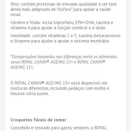
Rins: cont
é
m prote
í
nas de elevada qualidade e um teor
ainda mais adaptado de f
ó
sforo* para apoiar a sa
ú
de
renal.
C
é
rebro e Vis
ã
o: inclui triptofano, EPA+DHA, taurina e
vitamina A para apoiar a fun
çã
o cerebral e a vis
ã
o.
Imunidade: cont
é
m vitaminas C e E, taurina, betacaroteno
e licopeno para ajudar a apoiar o sistema imunit
á
rio.
*Compara
çõ
es baseadas nas diferen
ç
as entre os alimentos
secos ROYAL CANIN
®
AGEING 15+ e ROYAL CANIN
®
AGEING 11+.
O ROYAL CANIN
®
AGEING 15+ est
á
dispon
í
vel em
texturas diferentes, incluindo peda
ç
os com molho e
mousse ultra suave.
Croquetes f
á
ceis de comer
Concebido e testado para gatos seniores, o ROYAL