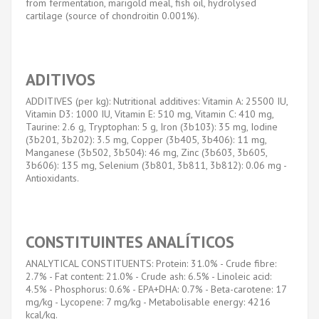
from fermentation, marigold meal, fish oil, hydrolysed
cartilage (source of chondroitin 0.001%).
ADITIVOS
ADDITIVES (per kg): Nutritional additives: Vitamin A: 25500 IU,
Vitamin D3: 1000 IU, Vitamin E: 510 mg, Vitamin C: 410 mg,
Taurine: 2.6 g, Tryptophan: 5 g, Iron (3b103): 35 mg, Iodine
(3b201, 3b202): 3.5 mg, Copper (3b405, 3b406): 11 mg,
Manganese (3b502, 3b504): 46 mg, Zinc (3b603, 3b605,
3b606): 135 mg, Selenium (3b801, 3b811, 3b812): 0.06 mg -
Antioxidants.
CONSTITUINTES ANALÍTICOS
ANALYTICAL CONSTITUENTS: Protein: 31.0% - Crude fibre:
2.7% - Fat content: 21.0% - Crude ash: 6.5% - Linoleic acid:
4.5% - Phosphorus: 0.6% - EPA+DHA: 0.7% - Beta-carotene: 17
mg/kg - Lycopene: 7 mg/kg - Metabolisable energy: 4216
kcal/kg.