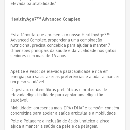
elevada palatabilidade.*
HealthyAge7™ Advanced Complex
Esta f
ó
rmula, que apresenta o nosso HealthyAge7™
Advanced Complex, proporciona uma combina
çã
o
nutricional precisa, concebida para ajudar a manter 7
dimens
õ
es principais da sa
ú
de e da vitalidade nos gatos
seniores com mais de 15 anos:
Apetite e Peso: de elevada palatabilidade e rica em
energia para satisfazer as prefer
ê
ncias e ajudar a manter
um peso saud
á
vel.
Digest
ã
o: cont
é
m fibras prebi
ó
ticas e prote
í
nas de
elevada digestibilidade para apoiar uma digest
ã
o
saud
á
vel.
Mobilidade: apresenta mais EPA+DHA* e tamb
é
m cont
é
m
condroitina para apoiar a sa
ú
de articular e a mobilidade.
Pele e Pelagem: a inclus
ã
o de
á
cido linoleico e zinco
ajuda a manter a sa
ú
de da pele e da pelagem.