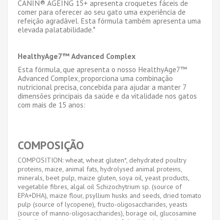
CANIN
®
AGEING 15+ apresenta croquetes f
á
ceis de
comer para oferecer ao seu gato uma experi
ê
ncia de
refei
çã
o agrad
á
vel. Esta f
ó
rmula tamb
é
m apresenta uma
elevada palatabilidade.*
HealthyAge7™ Advanced Complex
Esta f
ó
rmula, que apresenta o nosso HealthyAge7™
Advanced Complex, proporciona uma combina
çã
o
nutricional precisa, concebida para ajudar a manter 7
dimens
õ
es principais da sa
ú
de e da vitalidade nos gatos
com mais de 15 anos:
COMPOSIÇÃO
COMPOSITION: wheat, wheat gluten*, dehydrated poultry
proteins, maize, animal fats, hydrolysed animal proteins,
minerals, beet pulp, maize gluten, soya oil, yeast products,
vegetable fibres, algal oil Schizochytrium sp. (source of
EPA+DHA), maize flour, psyllium husks and seeds, dried tomato
pulp (source of lycopene), fructo-oligosaccharides, yeasts
(source of manno-oligosaccharides), borage oil, glucosamine