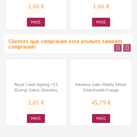
1,66 €
1,66 €
MAIS
MAIS
Clientes que compraram este produto também
compraram:
Royal Canin Ageing +15
Advance Gato Vitality Sénior
(Gravy), Gatos, Húmidos,
Esterilizado Frango
Sénior,...
1,65 €
45,79 €
MAIS
MAIS