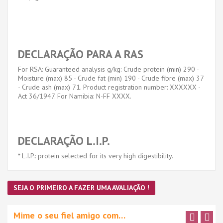
DECLARAÇÃO PARA A RAS
For RSA: Guaranteed analysis g/kg: Crude protein (min) 290 -
Moisture (max) 85 - Crude fat (min) 190 - Crude fibre (max) 37
- Crude ash (max) 71. Product registration number: XXXXXX -
Act 36/1947. For Namibia: N-FF XXXX.
DECLARAÇÃO L.I.P.
* L.I.P.: protein selected for its very high digestibility.
SEJA O PRIMEIRO A FAZER UMA AVALIAÇÃO !
Mime o seu fiel amigo com…