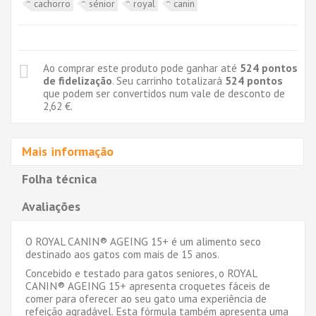
cachorro
sénior
royal
canin
Ao comprar este produto pode ganhar até
524
pontos
de fidelização
. Seu carrinho totalizará
524
pontos
que podem ser convertidos num vale de desconto de
2,62 €
.
Mais informação
Folha técnica
Avaliações
O ROYAL CANIN
®
AGEING 15+
é
um alimento seco
destinado aos gatos com mais de 15 anos.
Concebido e testado para gatos seniores, o ROYAL
CANIN
®
AGEING 15+ apresenta croquetes f
á
ceis de
comer para oferecer ao seu gato uma experi
ê
ncia de
refei
çã
o agrad
á
vel. Esta f
ó
rmula tamb
é
m apresenta uma