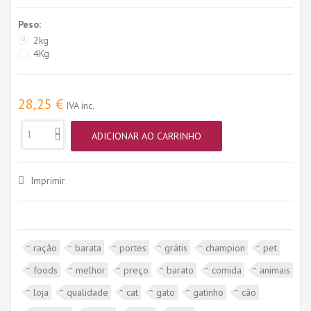
Peso:
2kg
4Kg
28,25 €
IVA inc.
ADICIONAR AO CARRINHO
Imprimir
ração
barata
portes
grátis
champion
pet
foods
melhor
preço
barato
comida
animais
loja
qualidade
cat
gato
gatinho
cão