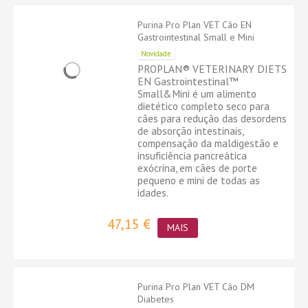
Purina Pro Plan VET Cão EN
Gastrointestinal Small e Mini
Novidade
PROPLAN® VETERINARY DIETS
EN Gastrointestinal™
Small&Mini é um alimento
dietético completo seco para
cães para redução das desordens
de absorção intestinais,
compensação da maldigestão e
insuficiência pancreática
exócrina, em cães de porte
pequeno e mini de todas as
idades.
47,15 €
MAIS
Purina Pro Plan VET Cão DM
Diabetes