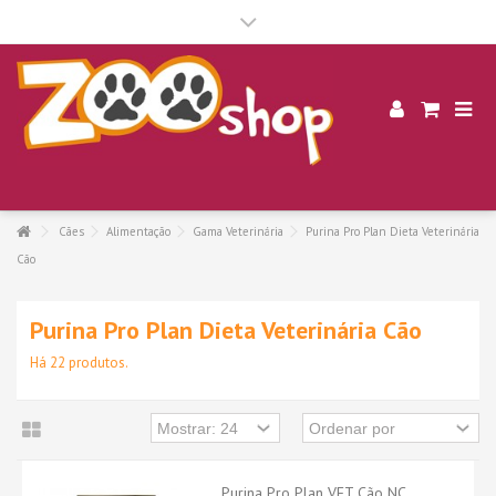
.
Cães
Alimentação
Gama Veterinária
Purina Pro Plan Dieta Veterinária
Cão
Purina Pro Plan Dieta Veterinária Cão
Há 22 produtos.
Purina Pro Plan VET Cão NC