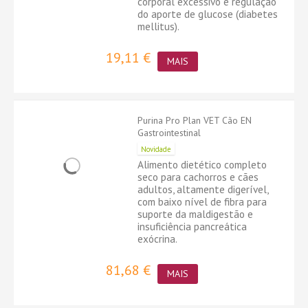
corporal excessivo e regulação
do aporte de glucose (diabetes
mellitus).
19,11 €
MAIS
Purina Pro Plan VET Cão EN
Gastrointestinal
Novidade
Alimento dietético completo
seco para cachorros e cães
adultos, altamente digerível,
com baixo nível de fibra para
suporte da maldigestão e
insuficiência pancreática
exócrina.
81,68 €
MAIS