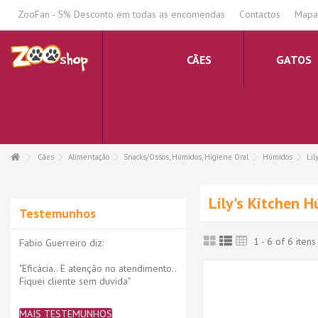
.
ZooFan - 5% Desconto em todas as encomendas
Contactos
Mapa 
CÃES
GATOS
Cães
Alimentação
Snacks/Ossos, Húmidos, Higiene Oral
Húmidos
Lil
Lily's Kitchen 
Testemunhos
1 - 6 of 6 itens
Fabio Guerreiro diz:
"Eficácia.. E atenção no atendimento..
Fiquei cliente sem duvida"
MAIS TESTEMUNHOS