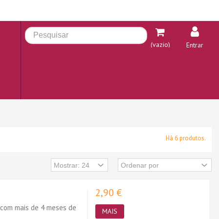
(vazio)
Entrar
Há 6 produtos.
2,90 €
 com mais de 4 meses de
MAIS