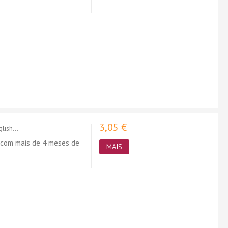
3,05 €
ish...
 com mais de 4 meses de
MAIS