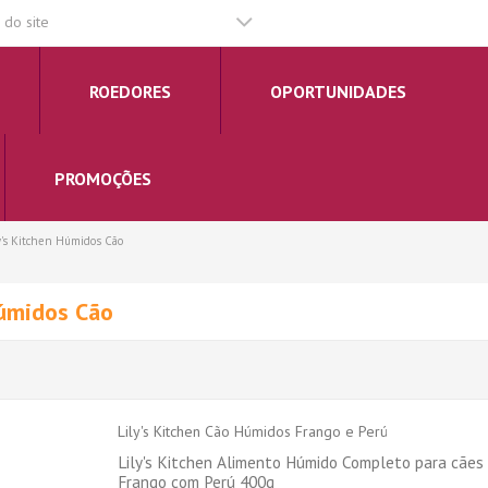
do site
ROEDORES
OPORTUNIDADES
PROMOÇÕES
y's Kitchen Húmidos Cão
Húmidos Cão
Lily's Kitchen Cão Húmidos Frango e Perú
Lily's Kitchen Alimento Húmido Completo para cães
Frango com Perú 400g