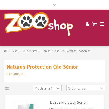
.
Cães
Alimentação
Sénior
Nature's Protection Cão Sénior
Nature's Protection Cão Sénior
Há 1 produto.
Nature's Protection Sénior