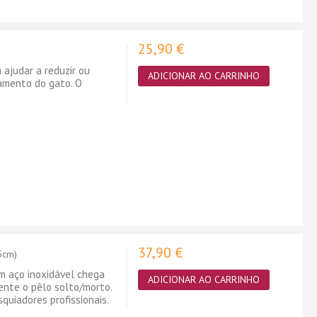
25,90 €
ajudar a reduzir ou
ADICIONAR AO CARRINHO
amento do gato. O
37,90 €
5cm)
 aço inoxidável chega
ADICIONAR AO CARRINHO
nte o pêlo solto/morto.
quiadores profissionais.