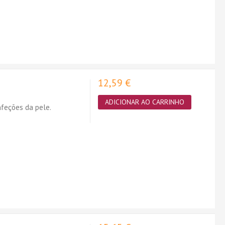
12,59 €
ADICIONAR AO CARRINHO
nfeções da pele.