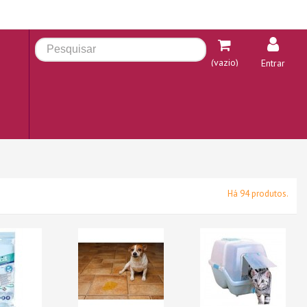
(vazio)
Entrar
Há 94 produtos.