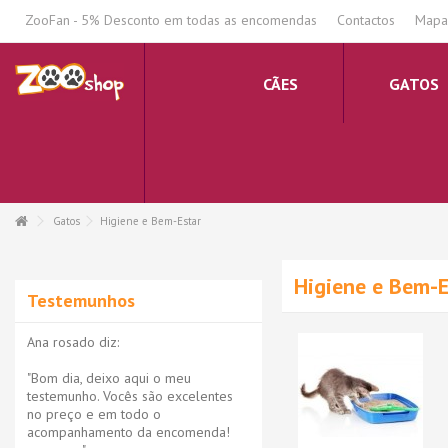
.
ZooFan - 5% Desconto em todas as encomendas
Contactos
Mapa 
CÃES
GATOS
Gatos
Higiene e Bem-Estar
Higiene e Bem-E
Testemunhos
Ana rosado diz:
"Bom dia, deixo aqui o meu
testemunho. Vocês são excelentes
no preço e em todo o
acompanhamento da encomenda!