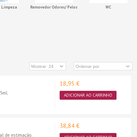
s Limpeza
Removedor Odores/ Pelos
WC
18,95 €
 5ml.
ADICIONAR AO CARRINHO
38,84 €
mal de estimação.