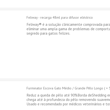
Feliway - recarga 48ml para difusor eléctrico
Feliway® é a solução clinicamente comprovada para 
eliminar uma ampla gama de problemas de comport
segredo para gatos felizes.
Furminator Escova Gato Médio / Grande Pêlo Longo ( + 
Reduz a queda de pêlo até 90%Borda deShedding em
chega até à profundeza do pêlo removendo suaveme
Usado e recomendado por médicos veterinários e tos