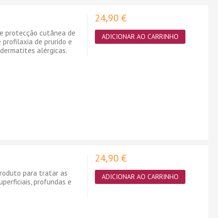
24,90 €
e protecção cutânea de
ADICIONAR AO CARRINHO
profilaxia de prurido e
dermatites alérgicas.
24,90 €
oduto para tratar as
ADICIONAR AO CARRINHO
perficiais, profundas e