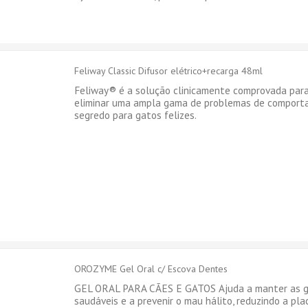
Feliway Classic Difusor elétrico+recarga 48ml
Feliway® é a solução clinicamente comprovada para 
eliminar uma ampla gama de problemas de comport
segredo para gatos felizes.
OROZYME Gel Oral c/ Escova Dentes
GEL ORAL PARA CÃES E GATOS Ajuda a manter as g
saudáveis e a prevenir o mau hálito, reduzindo a pla