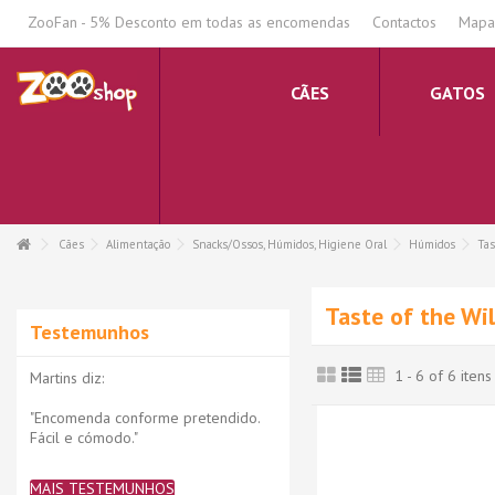
.
ZooFan - 5% Desconto em todas as encomendas
Contactos
Mapa 
CÃES
GATOS
Cães
Alimentação
Snacks/Ossos, Húmidos, Higiene Oral
Húmidos
Tas
Taste of the Wi
Testemunhos
1 - 6 of 6 itens
Martins diz:
"Encomenda conforme pretendido.
Fácil e cómodo."
MAIS TESTEMUNHOS