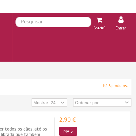
(vazio)
Entrar
Há 6 produtos.
2,90 €
er todos os cães, até os
MAIS
uilibrada que também