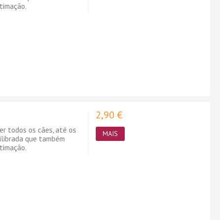
timação.
2,90 €
er todos os cães, até os
MAIS
uilibrada que também
timação.