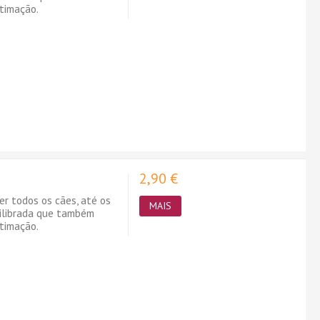
timação.
2,90 €
er todos os cães, até os
MAIS
uilibrada que também
timação.