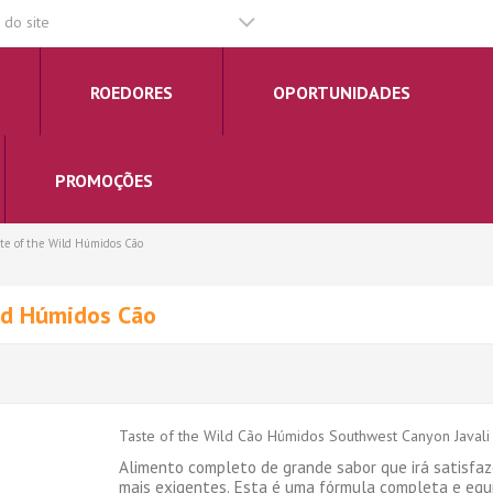
do site
ROEDORES
OPORTUNIDADES
PROMOÇÕES
te of the Wild Húmidos Cão
ld Húmidos Cão
Taste of the Wild Cão Húmidos Southwest Canyon Javali
Alimento completo de grande sabor que irá satisfaz
mais exigentes. Esta é uma fórmula completa e eq