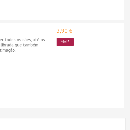
2,90 €
er todos os cães, até os
MAIS
uilibrada que também
timação.