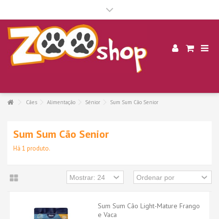
.
Cães
Alimentação
Sénior
Sum Sum Cão Senior
Sum Sum Cão Senior
Há 1 produto.
Sum Sum Cão Light-Mature Frango
e Vaca