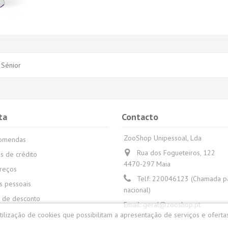
Sénior
ta
Contacto
ZooShop Unipessoal, Lda
comendas
Rua dos Fogueteiros, 122
s de crédito
4470-297 Maia
reços
Telf:
220046123 (Chamada par
 pessoais
nacional)
 de desconto
Email:
geral@zooshop.pt
utilização de cookies que possibilitam a apresentação de serviços e oferta