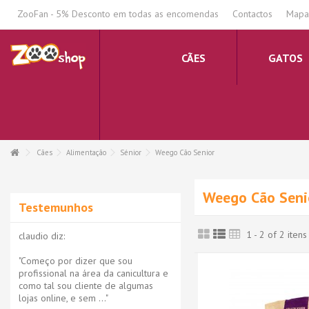
.
ZooFan - 5% Desconto em todas as encomendas
Contactos
Mapa 
CÃES
GATOS
Cães
Alimentação
Sénior
Weego Cão Senior
Weego Cão Seni
Testemunhos
1 - 2 of 2 itens
claudio diz:
"Começo por dizer que sou
profissional na área da canicultura e
como tal sou cliente de algumas
lojas online, e sem ..."