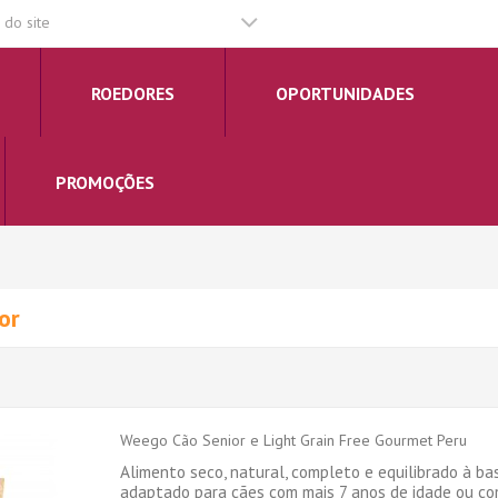
do site
ROEDORES
OPORTUNIDADES
PROMOÇÕES
or
Weego Cão Senior e Light Grain Free Gourmet Peru
Alimento seco, natural, completo e equilibrado à ba
adaptado para cães com mais 7 anos de idade ou c