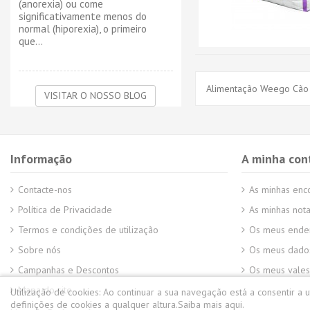
(anorexia) ou come
significativamente menos do
normal (hiporexia), o primeiro
que...
Alimentação Weego Cão 
VISITAR O NOSSO BLOG
Informação
A minha con
Contacte-nos
As minhas en
Política de Privacidade
As minhas nota
Termos e condições de utilização
Os meus ende
Sobre nós
Os meus dados
Campanhas e Descontos
Os meus vales
Mapa do site
Utilização de cookies:
Ao continuar a sua navegação está a consentir a 
definições de cookies a qualquer altura.
Saiba mais aqui.