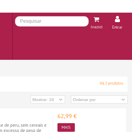
(vazio)
Entrar
Há 2 produtos.
62,99 €
se de peru, sem cereais e
MAIS
om excesso de peso de