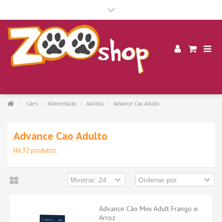
.
Cães
Alimentação
Adultos
Advance Cao Adulto
Advance Cao Adulto
Há 32 produtos.
Advance Cão Mini Adult Frango e
Arroz