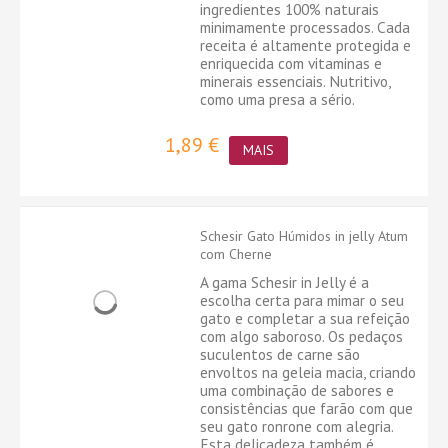
ingredientes 100% naturais
minimamente processados. Cada
receita é altamente protegida e
enriquecida com vitaminas e
minerais essenciais. Nutritivo,
como uma presa a sério.
1,89 €
MAIS
Schesir Gato Húmidos in jelly Atum
com Cherne
A gama Schesir in Jelly é a
escolha certa para mimar o seu
gato e completar a sua refeição
com algo saboroso. Os pedaços
suculentos de carne são
envoltos na geleia macia, criando
uma combinação de sabores e
consistências que farão com que
seu gato ronrone com alegria.
Esta delicadeza também é