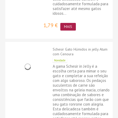
cuidadosamente formulada para
satisfazer até mesmo gatos
idosos...
1,79 €
MAIS
Schesir Gato Húmidos in jelly Atum
com Cenoura
Novidade
A gama Schesir in Jelly é a
escolha certa para mimar o seu
gato e completar a sua refeição
com algo saboroso. Os pedaços
suculentos de carne são
envoltos na geleia macia, criando
uma combinação de sabores e
consistências que farão com que
seu gato ronrone com alegria.
Esta delicadeza também é
cuidadosamente formulada para