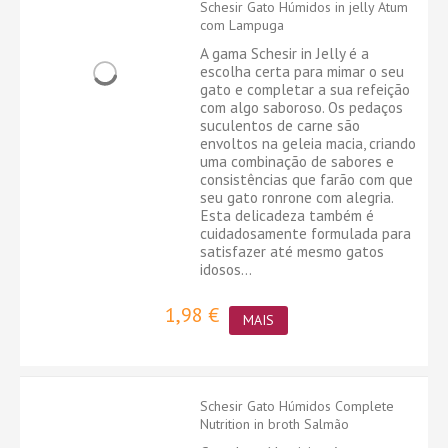
Schesir Gato Húmidos in jelly Atum
com Lampuga
A gama Schesir in Jelly é a
escolha certa para mimar o seu
gato e completar a sua refeição
com algo saboroso. Os pedaços
suculentos de carne são
envoltos na geleia macia, criando
uma combinação de sabores e
consistências que farão com que
seu gato ronrone com alegria.
Esta delicadeza também é
cuidadosamente formulada para
satisfazer até mesmo gatos
idosos...
1,98 €
MAIS
Schesir Gato Húmidos Complete
Nutrition in broth Salmão