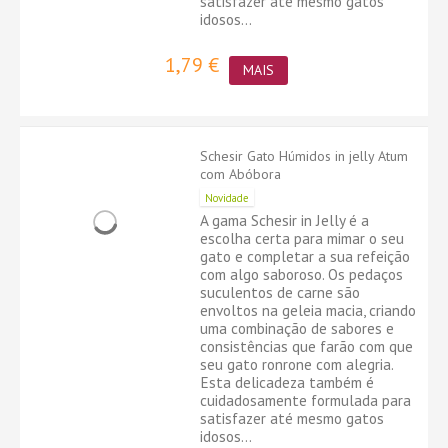
satisfazer até mesmo gatos
idosos...
1,79 €
MAIS
Schesir Gato Húmidos in jelly Atum
com Abóbora
Novidade
A gama Schesir in Jelly é a
escolha certa para mimar o seu
gato e completar a sua refeição
com algo saboroso. Os pedaços
suculentos de carne são
envoltos na geleia macia, criando
uma combinação de sabores e
consistências que farão com que
seu gato ronrone com alegria.
Esta delicadeza também é
cuidadosamente formulada para
satisfazer até mesmo gatos
idosos...