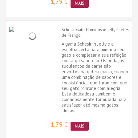
1,79 €
MAIS
Schesir Gato Húmidos in jelly Filetes
de Frango
A gama Schesir in Jelly é a
escolha certa para mimar o seu
gato e completar a sua refeição
com algo saboroso. Os pedaços
suculentos de carne são
envoltos na geleia macia, criando
uma combinação de sabores e
consistências que farão com que
seu gato ronrone com alegria.
Esta delicadeza também é
cuidadosamente formulada para
satisfazer até mesmo gatos
idosos...
1,79 €
MAIS