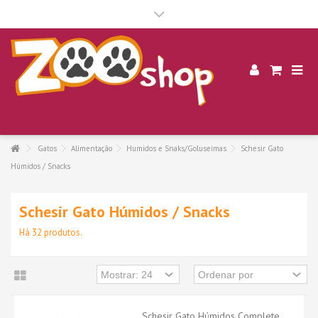
.
Gatos
Alimentação
Humidos e Snaks/Goluseimas
Schesir Gato
Húmidos / Snacks
Schesir Gato Húmidos / Snacks
Há 32 produtos.
Schesir Gato Húmidos Complete