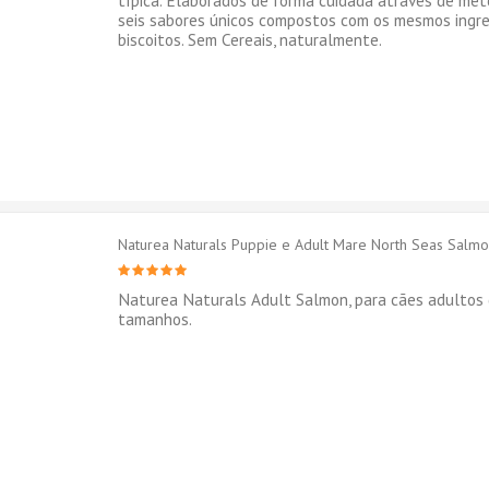
típica. Elaborados de forma cuidada através de mét
seis sabores únicos compostos com os mesmos ingr
biscoitos. Sem Cereais, naturalmente.
Naturea Naturals Puppie e Adult Mare North Seas Salm
Naturea Naturals Adult Salmon, para cães adultos 
tamanhos.