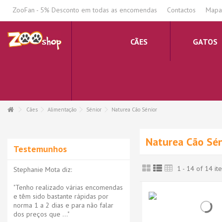
.
ZooFan - 5% Desconto em todas as encomendas
Contactos
Mapa 
CÃES
GATOS
Cães
Alimentação
Sénior
Naturea Cão Sénior
Naturea Cão Sén
Testemunhos
1 - 14 of 14 it
Stephanie Mota diz:
"Tenho realizado várias encomendas
e têm sido bastante rápidas por
norma 1 a 2 dias e para não falar
dos preços que ..."