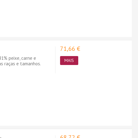
71,66 €
1% peixe, carne e
MAIS
as raças e tamanhos.
68,72 €