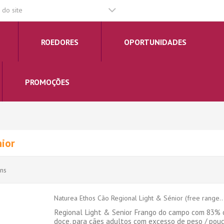
do site
ROEDORES
OPORTUNIDADES
PROMOÇÕES
ior
ens
Naturea Ethos Cão Regional Light & Sénior (free range..
Regional Light & Senior Frango do campo com 83% 
doce, para cães adultos com excesso de peso / pouc