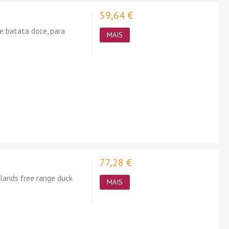
59,64 €
e batata doce, para
MAIS
77,28 €
lands free range duck
MAIS