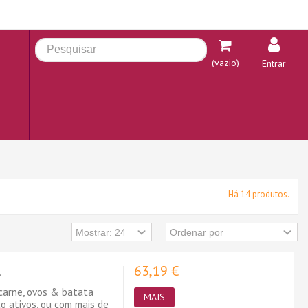
(vazio)
Entrar
Há 14 produtos.
63,19 €
.
carne, ovos & batata
MAIS
o ativos, ou com mais de