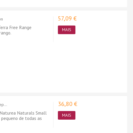
57,09 €
en
Terra Free Range
MAIS
rango.
36,80 €
p...
 Naturea Naturals Small
MAIS
 pequeno de todas as