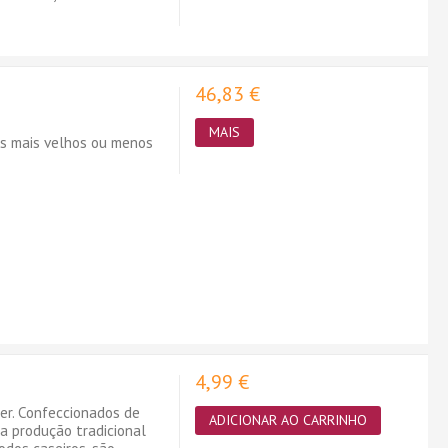
46,83 €
MAIS
es mais velhos ou menos
4,99 €
er. Confeccionados de
ADICIONAR AO CARRINHO
ma produção tradicional