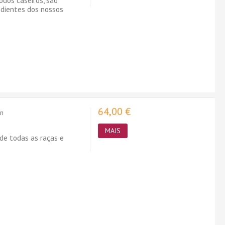
odos caseiros, são
edientes dos nossos
64,00 €
on
MAIS
de todas as raças e