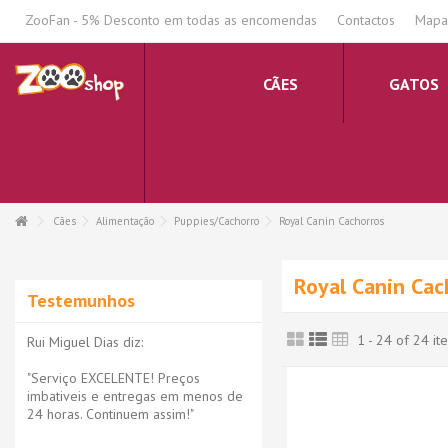
.
ZooFan - 5% Desconto em todas as encomendas
Contactos
Mapa 
CÃES
GATOS
Cães
Alimentação
Puppies/Cachorro
Royal Canin Cachorros
Royal Canin Cac
Testemunhos
1 - 24 of 24 it
Rui Miguel Dias diz:
"Serviço EXCELENTE! Preços
imbativeis e entregas em menos de
24 horas. Continuem assim!"