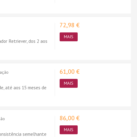
72,98 €
MAIS
dor Retriever, dos 2 aos
61,00 €
Ração
MAIS
de, até aos 15 meses de
86,00 €
ção
MAIS
onsistência semelhante