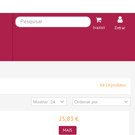
(vazio)
Entrar
Há 24 produtos.
25,83 €
MAIS