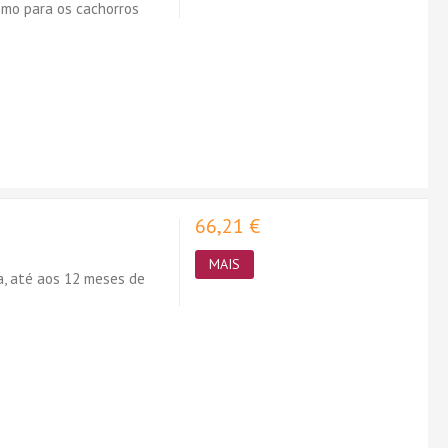
omo para os cachorros
66,21 €
MAIS
a, até aos 12 meses de