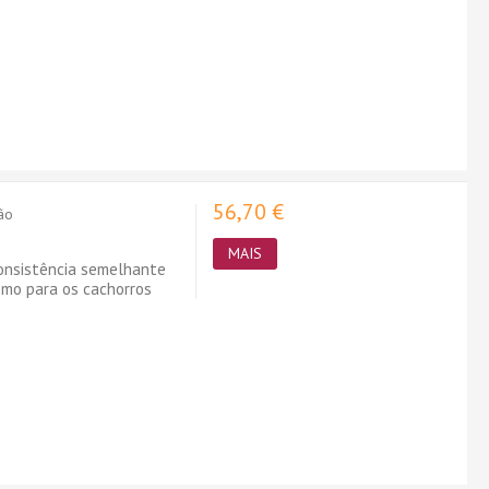
56,70 €
ção
MAIS
onsistência semelhante
omo para os cachorros