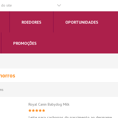
do site
ROEDORES
OPORTUNIDADES
PROMOÇÕES
horros
ens
Royal Canin Babydog Milk
Leite para cachorros do nascimento ao desmame.