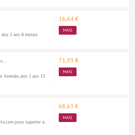
16,64 €
MAIS
 dos 2 aos 8 meses.
71,93 €
,...
MAIS
or Alemão, dos 2 aos 15
68,63 €
MAIS
nte,com peso superior a