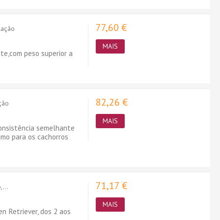
77,60 €
Ração
MAIS
nte,com peso superior a
82,26 €
ação
MAIS
onsistência semelhante
omo para os cachorros
71,17 €
...
MAIS
n Retriever, dos 2 aos