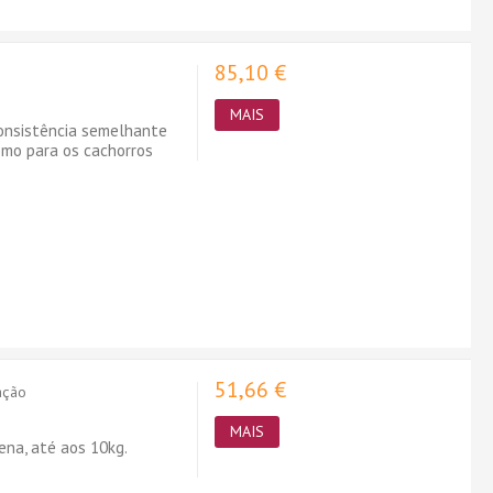
85,10 €
MAIS
onsistência semelhante
omo para os cachorros
51,66 €
ação
MAIS
ena, até aos 10kg.