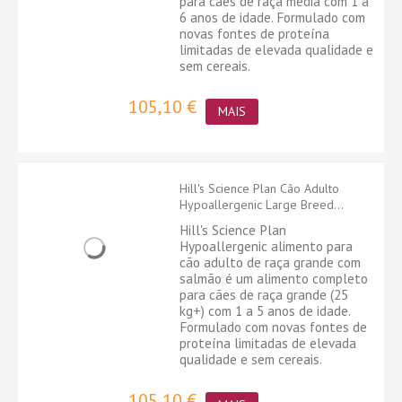
para cães de raça média com 1 a
6 anos de idade. Formulado com
novas fontes de proteína
limitadas de elevada qualidade e
sem cereais.
105,10 €
MAIS
Hill's Science Plan Cão Adulto
Hypoallergenic Large Breed...
Hill's Science Plan
Hypoallergenic alimento para
cão adulto de raça grande com
salmão é um alimento completo
para cães de raça grande (25
kg+) com 1 a 5 anos de idade.
Formulado com novas fontes de
proteína limitadas de elevada
qualidade e sem cereais.
105,10 €