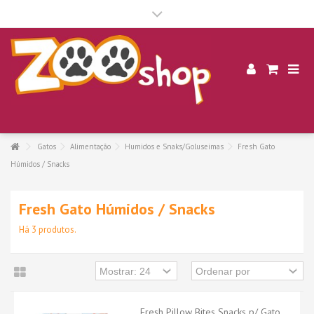
.
Gatos
Alimentação
Humidos e Snaks/Goluseimas
Fresh Gato
Húmidos / Snacks
Fresh Gato Húmidos / Snacks
Há 3 produtos.
Fresh Pillow Bites Snacks p/ Gato