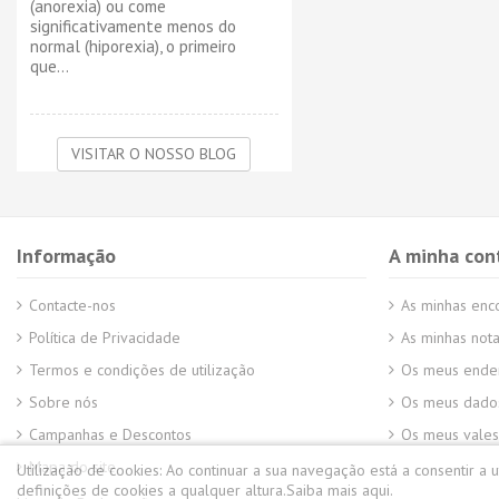
(anorexia) ou come
significativamente menos do
normal (hiporexia), o primeiro
que...
VISITAR O NOSSO BLOG
Informação
A minha con
Contacte-nos
As minhas en
Política de Privacidade
As minhas nota
Termos e condições de utilização
Os meus ende
Sobre nós
Os meus dados
Campanhas e Descontos
Os meus vales
Mapa do site
Utilização de cookies:
Ao continuar a sua navegação está a consentir a 
definições de cookies a qualquer altura.
Saiba mais aqui.