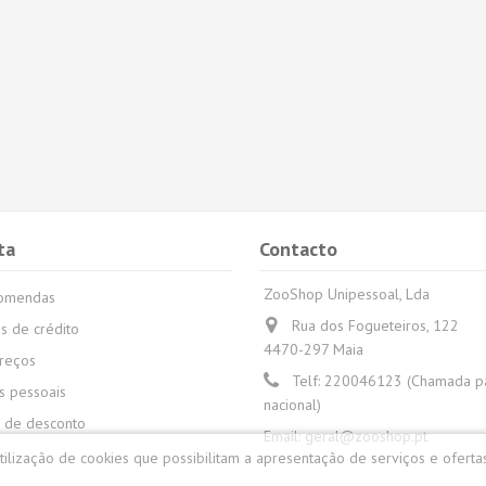
ta
Contacto
ZooShop Unipessoal, Lda
comendas
Rua dos Fogueteiros, 122
s de crédito
4470-297 Maia
reços
Telf:
220046123 (Chamada par
 pessoais
nacional)
 de desconto
Email:
geral@zooshop.pt
utilização de cookies que possibilitam a apresentação de serviços e oferta