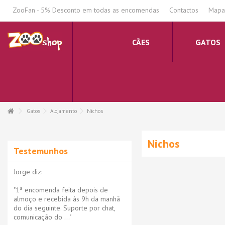
.
ZooFan - 5% Desconto em todas as encomendas
Contactos
Mapa 
CÃES
GATOS
Gatos
Alojamento
Nichos
Nichos
Testemunhos
Jorge diz:
"1ª encomenda feita depois de
almoço e recebida às 9h da manhã
do dia seguinte. Suporte por chat,
comunicação do ..."