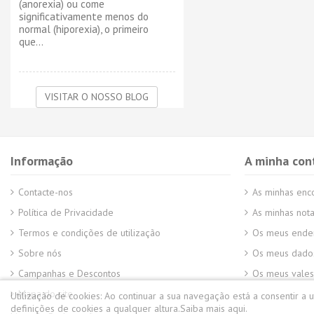
(anorexia) ou come
significativamente menos do
normal (hiporexia), o primeiro
que...
VISITAR O NOSSO BLOG
Informação
A minha con
Contacte-nos
As minhas en
Política de Privacidade
As minhas nota
Termos e condições de utilização
Os meus ende
Sobre nós
Os meus dados
Campanhas e Descontos
Os meus vales
Mapa do site
Utilização de cookies:
Ao continuar a sua navegação está a consentir a 
definições de cookies a qualquer altura.
Saiba mais aqui.