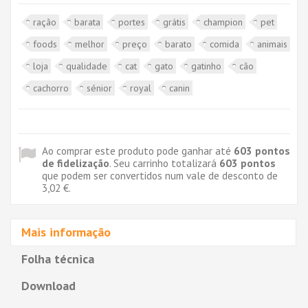
ração
barata
portes
grátis
champion
pet
foods
melhor
preço
barato
comida
animais
loja
qualidade
cat
gato
gatinho
cão
cachorro
sénior
royal
canin
Ao comprar este produto pode ganhar até
603
pontos
de fidelização
. Seu carrinho totalizará
603
pontos
que podem ser convertidos num vale de desconto de
3,02 €
.
Mais informação
Folha técnica
Download