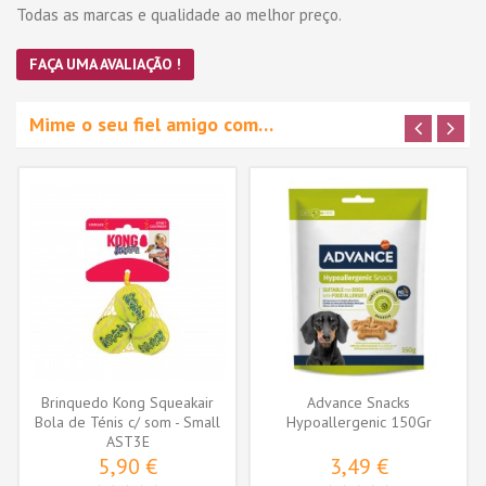
Todas as marcas e qualidade ao melhor preço.
FAÇA UMA AVALIAÇÃO !
Mime o seu fiel amigo com…
Brinquedo Kong Squeakair
Advance Snacks
Bola de Ténis c/ som - Small
Hypoallergenic 150Gr
AST3E
-...
5,90 €
3,49 €