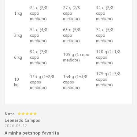
24 g (2/8
27 g (2/8
31 g (2/8
1 kg
copo
copo
copo
medidor)
medidor)
medidor)
54 g (4/8
63 g (5/8
71 g (5/8
3 kg
copo
copo
copo
medidor)
medidor)
medidor)
91 g (7/8
120 g (1+1/8
105 g (1 copo
6 kg
copo
copos
medidor)
medidor)
medidor)
175 g (1+5/8
133 g (1+2/8
154 g (1+3/8
10
copos
copos
copos
kg
medidor)
medidor)
medidor)
Nota
Leonardo Campos
2026-03-12
A minha petshop favorita