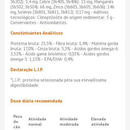
3b202): 5,4 mg, Cobre (3b405, 3b406): 13 mg, Manganês
(3b502, 3b504): 66 mg, Zinco (3b603, 3b605, 3b606): 146
mg, Selénio (3b801, 3b811, 3b812): 0,17 mg - Aditivos
tecnológicos: Clinoptilolite de origem sedimentar: 5 g -
Conservantes - Antioxidantes.
Constintuintes Analíticos
Proteína bruta: 25,5% - Fibra bruta: 1,4% - Matéria gorda
bruta: 17,0% - Cinza bruta: 5,3% - Ácidos gordos ómega-6:
3,52% - Ácido gama linolénico: 0,03% - Ácidos gordos
ómega-3: 1,13% - EPA/DHA: 0,4%.
Declaração L.I.P.
*L.I.P.: proteína selecionada pela sua elevadíssima
digestibilidade.
Dose diária recomendada
Peso
Atividade
Atividade
Elevada
do
normal
moderada
atividade
cão