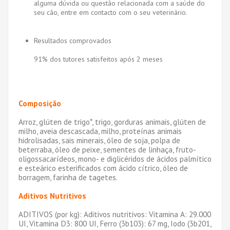
alguma dúvida ou questão relacionada com a saúde do
seu cão, entre em contacto com o seu veterinário.
Resultados comprovados
91% dos tutores satisfeitos após 2 meses
Composição
Arroz, glúten de trigo*, trigo, gorduras animais, glúten de
milho, aveia descascada, milho, proteínas animais
hidrolisadas, sais minerais, óleo de soja, polpa de
beterraba, óleo de peixe, sementes de linhaça, fruto-
oligossacarídeos, mono- e diglicéridos de ácidos palmítico
e esteárico esterificados com ácido cítrico, óleo de
borragem, farinha de tagetes.
Aditivos Nutritivos
ADITIVOS (por kg): Aditivos nutritivos: Vitamina A: 29.000
UI, Vitamina D3: 800 UI, Ferro (3b103): 67 mg, Iodo (3b201,