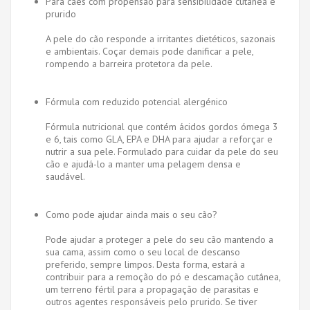
Para cães com propensão para sensibilidade cutânea e
prurido
A pele do cão responde a irritantes dietéticos, sazonais
e ambientais. Coçar demais pode danificar a pele,
rompendo a barreira protetora da pele.
Fórmula com reduzido potencial alergénico
Fórmula nutricional que contém ácidos gordos ómega 3
e 6, tais como GLA, EPA e DHA para ajudar a reforçar e
nutrir a sua pele. Formulado para cuidar da pele do seu
cão e ajudá-lo a manter uma pelagem densa e
saudável.
Como pode ajudar ainda mais o seu cão?
Pode ajudar a proteger a pele do seu cão mantendo a
sua cama, assim como o seu local de descanso
preferido, sempre limpos. Desta forma, estará a
contribuir para a remoção do pó e descamação cutânea,
um terreno fértil para a propagação de parasitas e
outros agentes responsáveis pelo prurido. Se tiver