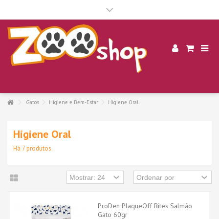
.
Gatos
Higiene e Bem-Estar
Higiene Oral
Higiene Oral
Há 7 produtos.
ProDen PlaqueOff Bites Salmão
Gato 60gr