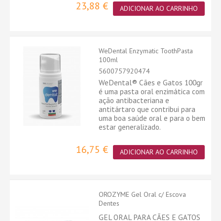
23,88 €
ADICIONAR AO CARRINHO
WeDental Enzymatic ToothPasta
100ml
5600757920474
WeDental® Cães e Gatos 100gr
é uma pasta oral enzimática com
ação antibacteriana e
antitártaro que contribui para
uma boa saúde oral e para o bem
estar generalizado.
16,75 €
ADICIONAR AO CARRINHO
OROZYME Gel Oral c/ Escova
Dentes
GEL ORAL PARA CÃES E GATOS