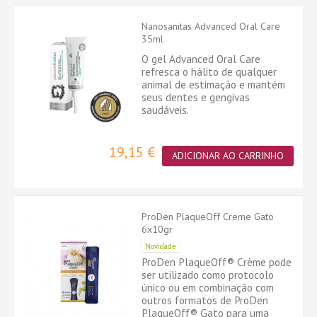
Nanosanitas Advanced Oral Care
35ml
O gel Advanced Oral Care
refresca o hálito de qualquer
animal de estimação e mantém
seus dentes e gengivas
saudáveis.
19,15 €
ADICIONAR AO CARRINHO
ProDen PlaqueOff Creme Gato
6x10gr
Novidade
ProDen PlaqueOff® Crème pode
ser utilizado como protocolo
único ou em combinação com
outros formatos de ProDen
PlaqueOff® Gato para uma