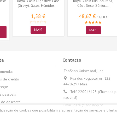
usse
Royal Canin Digestive Care
Royal Canin Mini Adult 8+,
(Gravy), Gatos, Húmidos,...
Cão , Seco, Sénior,...
1,58 €
48,67 €
54,08 €
MAIS
MAIS
ta
Contacto
ZooShop Unipessoal, Lda
comendas
Rua dos Fogueteiros, 122
s de crédito
4470-297 Maia
reços
Telf:
220046123 (Chamada par
 pessoais
nacional)
 de desconto
Email:
geral@zooshop.pt
utilização de cookies que possibilitam a apresentação de serviços e oferta