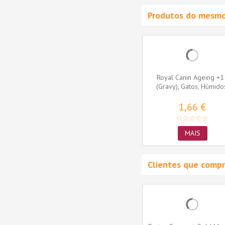
Produtos do mesmo
 Control
Royal Canin Appetite Control
Royal Canin Ageing +1
os,...
Care (Jelly), Gatos,...
(Gravy), Gatos, Húmido
Sénior,...
1,50 €
1,66 €
MAIS
MAIS
Clientes que comp
-15%