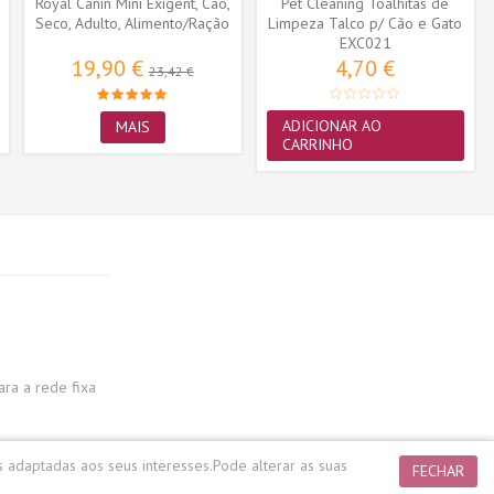
Royal Canin Mini Exigent, Cão,
Pet Cleaning Toalhitas de
Seco, Adulto, Alimento/Ração
Limpeza Talco p/ Cão e Gato
EXC021
35...
19,90 €
4,70 €
23,42 €
ADICIONAR AO
MAIS
CARRINHO
a a rede fixa
s adaptadas aos seus interesses.
Pode alterar as suas
FECHAR