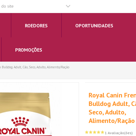
do site
ROEDORES
OPORTUNIDADES
PROMOÇÕES
 Bulldog Adult, Cão, Seco, Adulto, Alimento/Ração
Royal Canin Fre
Bulldog Adult, C
Seco, Adulto,
Alimento/Ração
1 Avaliação(ões)