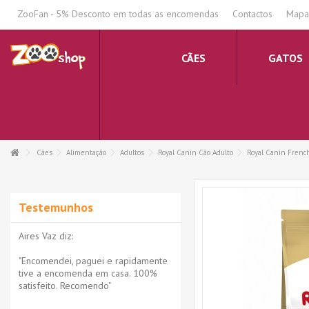
.
ZooFan - 5% Desconto em todas as encomendas
Contactos
Mapa 
CÃES
GATOS
Cães
Alimentação
Adultos
Royal Canin Cão Adulto
Royal Canin French
Testemunhos
Aires Vaz diz:
"Encomendei, paguei e rapidamente
tive a encomenda em casa. 100%
satisfeito. Recomendo"