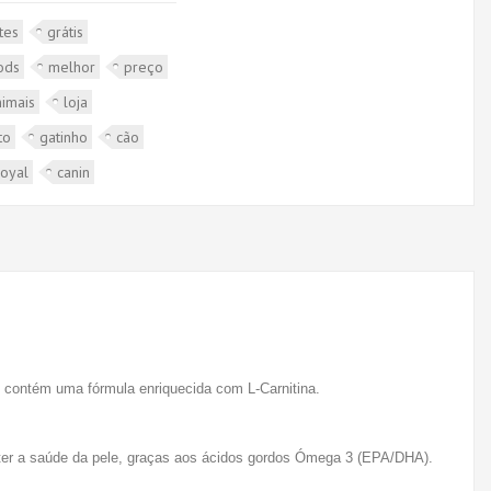
tes
grátis
ods
melhor
preço
nimais
loja
to
gatinho
cão
royal
canin
 contém uma fórmula enriquecida com L-Carnitina.
anter a saúde da pele, graças aos ácidos gordos Ómega 3 (EPA/DHA).