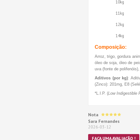
10kg
11kg
12kg
14kg
Composição:
Arroz, trigo, gordura ani
óleo de soja, óleo de pei
uva (fonte de polifenóis),
Aditivos (por kg)
: Adit
(Zinco): 201mg, E8 (Selé
*L.I.P. (
Low Indigestible 
Nota
Sara Fernandes
2026-03-12
FAÇA UMA AVALIAÇÃO !