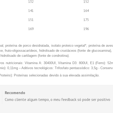
132
152
141
164
151
175
169
196
mal, proteína de porco desidratada, isolato proteico vegetal*, proteína de ave
xe, fruto-oligossacarídeos, hidrolisado de crustáceos (fonte de glucosamina), 
 hidrolisado de cartilagem (fonte de condroitina).
ivos nutricionais: Vitamina A: 30400UI, Vitamina D3: 800UI, E1 (Ferro): 
nio): 0,11mg – Aditivos tecnológicos: Trifosfato pentassódico: 3,5g - Conserv
Proteins
): Proteínas selecionadas devido à sua elevada assimilação.
Recomendo
Como cliente algum tempo, o meu feedback só pode ser positivo