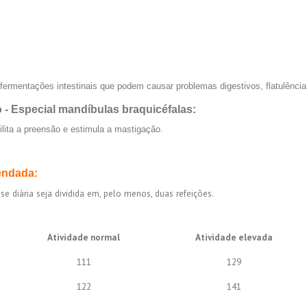
s fermentações intestinais que podem causar problemas digestivos, flatulênci
 - Especial mandíbulas braquicéfalas:
ilita a preensão e estimula a mastigação.
endada:
diária seja dividida em, pelo menos, duas refeições.
Atividade normal
Atividade elevada
111
129
122
141