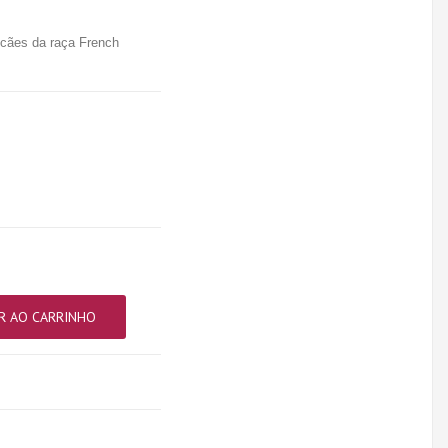
 cães da raça French
R AO CARRINHO