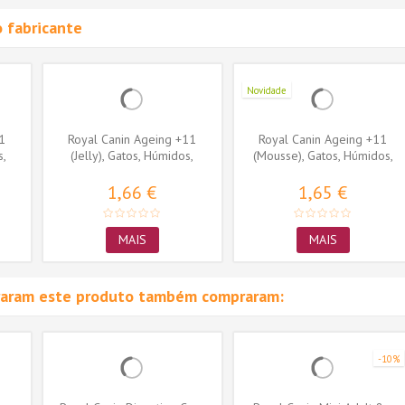
 fabricante
Novidade
1
Royal Canin Ageing +11
Royal Canin Ageing +11
s,
(Jelly), Gatos, Húmidos,
(Mousse), Gatos, Húmidos,
Sénior,...
Sénior,...
1,66 €
1,65 €
MAIS
MAIS
raram este produto também compraram:
-10%