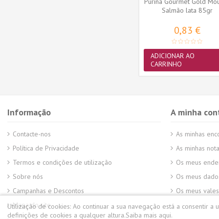
ulti Box
Lily's Kitchen Cão Snacks
Purina Gourmet Gold Mo
os de...
Scrumptions Salsichas de
Salmão lata 85gr
Pato...
2,59 €
0,83 €
3,05 €
ADICIONAR AO
ADICIONAR AO
CARRINHO
CARRINHO
Informação
A minha con
Contacte-nos
As minhas en
Política de Privacidade
As minhas nota
Termos e condições de utilização
Os meus ende
Sobre nós
Os meus dados
Campanhas e Descontos
Os meus vales
Mapa do site
Utilização de cookies:
Ao continuar a sua navegação está a consentir a 
definições de cookies a qualquer altura.
Saiba mais aqui.