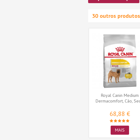
30 outros produtos
 Adult,
Royal Canin Cocker Adult,
to,
Cão, Seco, Adulto,
ão
Alimento/Ração
69,77 €
MAIS
Royal Canin Medium
Dermacomfort, Cão, Sec
Adulto,...
68,88 €
MAIS