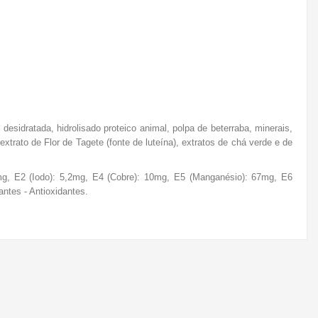
s desidratada, hidrolisado proteico animal, polpa de beterraba, minerais,
extrato de Flor de Tagete (fonte de luteína), extratos de chá verde e de
52mg, E2 (Iodo): 5,2mg, E4 (Cobre): 10mg, E5 (Manganésio): 67mg, E6
antes - Antioxidantes.