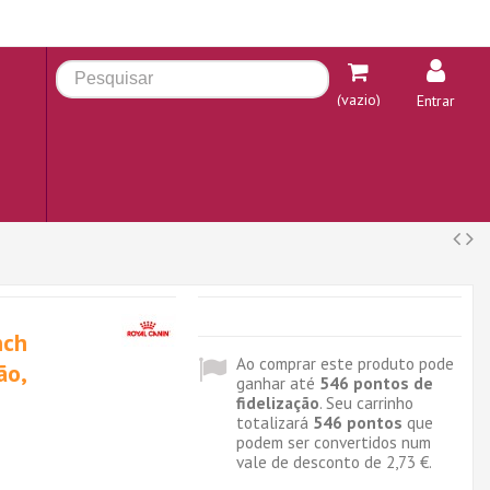
(vazio)
Entrar
nch
Ao comprar este produto pode
ão,
ganhar até
546
pontos de
fidelização
. Seu carrinho
totalizará
546
pontos
que
podem ser convertidos num
vale de desconto de
2,73 €
.