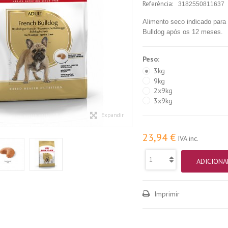
Referência:
3182550811637
Alimento seco indicado para
Bulldog após os 12 meses.
Peso:
3kg
9kg
2x9kg
3x9kg
Expandir
23,94 €
IVA inc.
ADICIONA
Imprimir