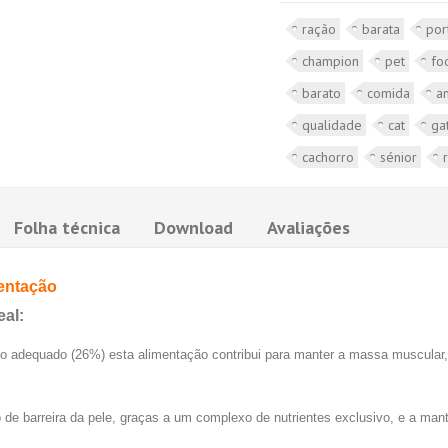
ração
barata
por
champion
pet
fo
barato
comida
a
qualidade
cat
ga
cachorro
sénior
Folha técnica
Download
Avaliações
mentação
al:
co adequado (26%) esta alimentação contribui para manter a massa muscular,
o de barreira da pele, graças a um complexo de nutrientes exclusivo, e a m