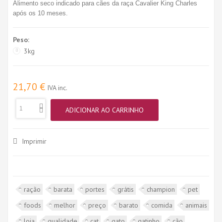
Alimento seco indicado para cães da raça Cavalier King Charles
após os 10 meses.
Peso:
3kg
21,70 €
IVA inc.
ADICIONAR AO CARRINHO
Imprimir
ração
barata
portes
grátis
champion
pet
foods
melhor
preço
barato
comida
animais
loja
qualidade
cat
gato
gatinho
cão