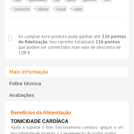
cachorro
sénior
royal
canin
Ao comprar este produto pode ganhar até
216
pontos
de fidelização
. Seu carrinho totalizará
216
pontos
que podem ser convertidos num vale de desconto de
1,08 €
.
Mais informação
Folha técnica
Avaliações
Benefícios da Alimentação
TONICIDADE CARDÍACA
Ajuda a suportar o bom funcionamento cardíaco, graças a um
teor adaptado de minerais e à incorporação de ácidos gordos