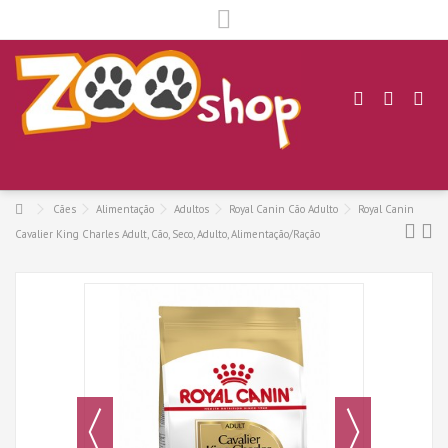
.
Cães
Alimentação
Adultos
Royal Canin Cão Adulto
Royal Canin
Cavalier King Charles Adult, Cão, Seco, Adulto, Alimentação/Ração