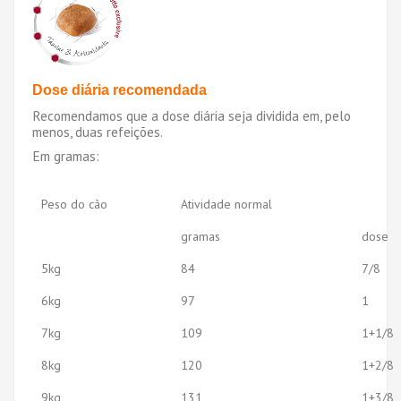
Dose diária recomendada
Recomendamos que a dose diária seja dividida em, pelo
menos, duas refeições.
Em gramas:
Peso do cão
Atividade normal
gramas
dose
5kg
84
7/8
6kg
97
1
7kg
109
1+1/8
8kg
120
1+2/8
9kg
131
1+3/8