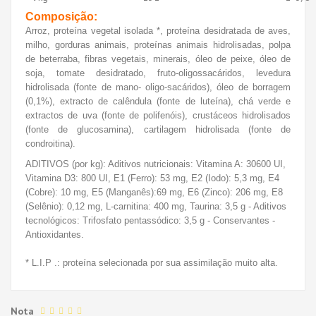
Composição:
Arroz, proteína vegetal isolada *, proteína desidratada de aves,
milho, gorduras animais, proteínas animais hidrolisadas, polpa
de beterraba, fibras vegetais, minerais, óleo de peixe, óleo de
soja, tomate desidratado, fruto-oligossacáridos, levedura
hidrolisada (fonte de mano-
oligo-sacáridos), óleo de borragem
(0,1%), extracto de calêndula (fonte de luteína), chá verde e
extractos de uva (fonte de polifenóis), crustáceos hidrolisados
(fonte de glucosamina), cartilagem hidrolisada (fonte de
condroitina).
ADITIVOS (por kg): Aditivos nutricionais: Vitamina A: 30600 UI,
Vitamina D3: 800 UI, E1 (Ferro): 53 mg, E2 (Iodo): 5,3 mg, E4
(Cobre): 10 mg, E5 (Manganês):
69 mg, E6 (Zinco): 206 mg, E8
(Selênio): 0,12 mg, L-carnitina: 400 mg, Taurina: 3,5 g - Aditivos
tecnológicos: Trifosfato pentassódico: 3,5 g - Conservantes -
Antioxidantes.
* L.I.P .: proteína selecionada por sua assimilação muito alta.
Nota