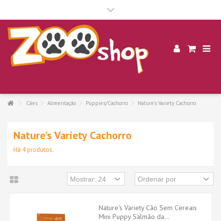
.
Cães
Alimentação
Puppies/Cachorro
Nature's Variety Cachorro
Nature's Variety Cachorro
Há 4 produtos.
Nature's Variety Cão Sem Cereais
Mini Puppy Salmão da...