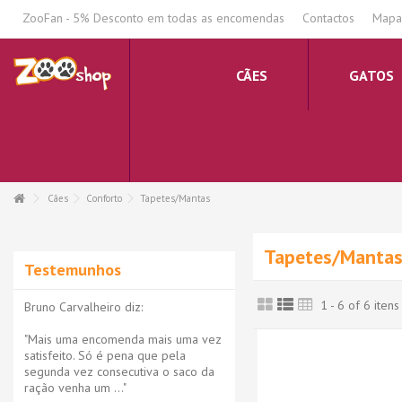
.
ZooFan - 5% Desconto em todas as encomendas
Contactos
Mapa 
CÃES
GATOS
Cães
Conforto
Tapetes/Mantas
Tapetes/Manta
Testemunhos
1 - 6 of 6 itens
Bruno Carvalheiro diz:
"Mais uma encomenda mais uma vez
satisfeito. Só é pena que pela
segunda vez consecutiva o saco da
ração venha um ..."