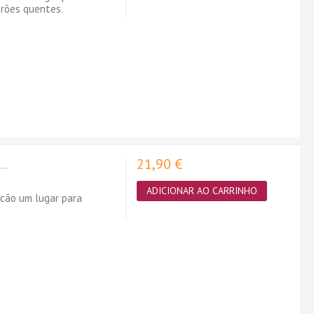
erões quentes.
21,90 €
..
ADICIONAR AO CARRINHO
 cão um lugar para
.