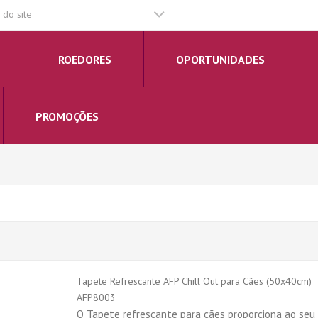
do site
ROEDORES
OPORTUNIDADES
PROMOÇÕES
s
Tapete Refrescante AFP Chill Out para Cães (50x40cm)
AFP8003
O Tapete refrescante para cães proporciona ao seu