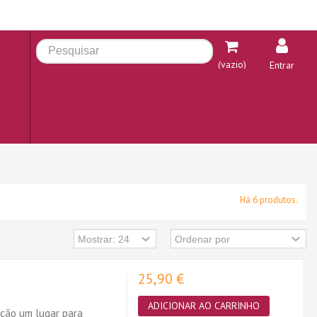
(vazio)
Entrar
Há 6 produtos.
25,90 €
ADICIONAR AO CARRINHO
 cão um lugar para