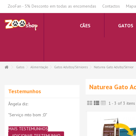
.
ZooFan - 5% Desconto em todas as encomendas
Contactos
Mapa 
CÃES
GATOS
Gatos
Alimentação
Gatos Adultos/Séniores
Naturea Gato Adulto/Sénior
Naturea Gato Ad
Testemunhos
1 - 3 of 3 itens
Ângela diz:
"Serviço mto bom ;D"
MAIS TESTEMUNHOS
ADICIONAR TESTEMUNHO