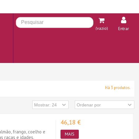
(vazio)
Entrar
Há 3 produtos.
46,18 €
lmão, frango, coelho e
MAIS
s raças e idades.