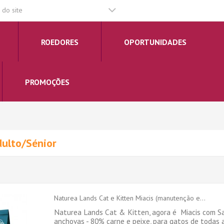
do site
ROEDORES
OPORTUNIDADES
PROMOÇÕES
ulto/Sénior
Naturea Lands Cat e Kitten Miacis (manutenção e...
Naturea Lands Cat & Kitten, agora é Miacis com Sa
anchovas - 80% carne e peixe, para gatos de todas a