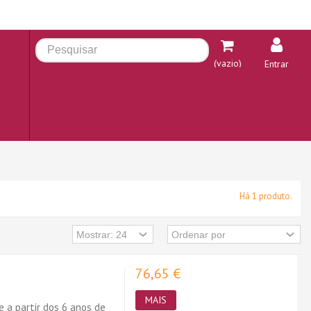
(vazio)
Entrar
Há 1 produto.
76,65 €
MAIS
 a partir dos 6 anos de