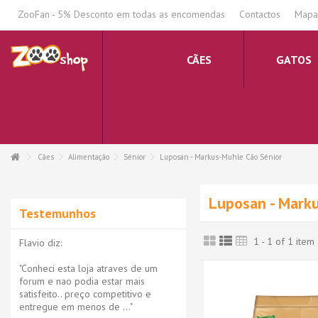
.
ZooFan - 5% Desconto em todas as encomendas
Contactos
Mapa 
CÃES
GATOS
Cães
Alimentação
Sénior
Luposan - Markus-Muhle Cão Sénior
Luposan - Mark
Testemunhos
1 - 1 of 1 item
Flavio diz:
"Conheci esta loja atraves de um
forum e nao podia estar mais
satisfeito.. preço competitivo e
entregue em menos de ..."