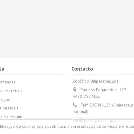
ta
Contacto
ZooShop Unipessoal, Lda
comendas
Rua dos Fogueteiros, 122
s de crédito
4470-297 Maia
reços
Telf:
220046123 (Chamada par
 pessoais
nacional)
 de desconto
Email:
geral@zooshop.pt
utilização de cookies que possibilitam a apresentação de serviços e oferta