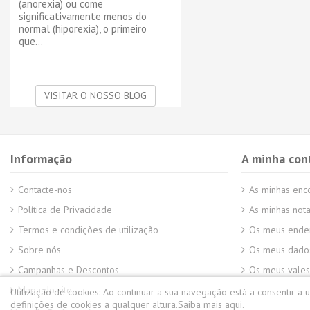
(anorexia) ou come
significativamente menos do
normal (hiporexia), o primeiro
que...
VISITAR O NOSSO BLOG
Informação
A minha con
Contacte-nos
As minhas en
Política de Privacidade
As minhas nota
Termos e condições de utilização
Os meus ende
Sobre nós
Os meus dados
Campanhas e Descontos
Os meus vales
Mapa do site
Utilização de cookies:
Ao continuar a sua navegação está a consentir a 
definições de cookies a qualquer altura.
Saiba mais aqui.