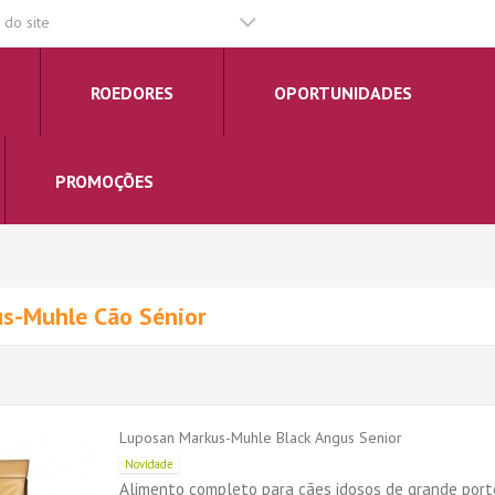
do site
ROEDORES
OPORTUNIDADES
PROMOÇÕES
us-Muhle Cão Sénior
Luposan Markus-Muhle Black Angus Senior
Novidade
Alimento completo para cães idosos de grande porte