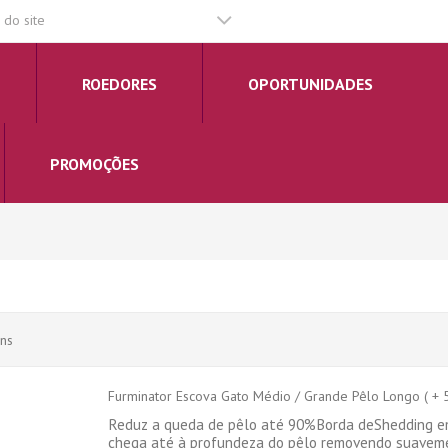
do site
ROEDORES
OPORTUNIDADES
PROMOÇÕES
ens
Furminator Escova Gato Médio / Grande Pêlo Longo ( + 
Reduz a queda de pêlo até 90%Borda deShedding em
chega até à profundeza do pêlo removendo suaveme