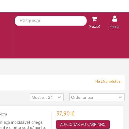
(vazio)
Entrar
Há 16 produtos.
37,90 €
5cm)
 aço inoxidável chega
ADICIONAR AO CARRINHO
nte o pêlo solto/morto.