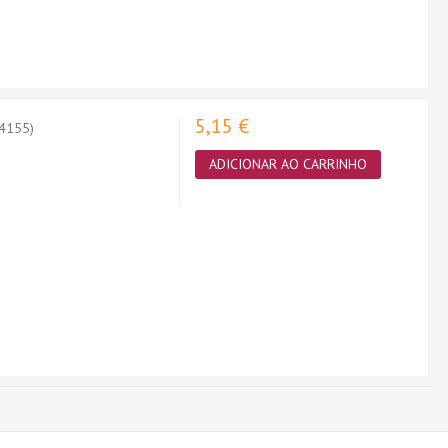
5,15 €
24155)
ADICIONAR AO CARRINHO