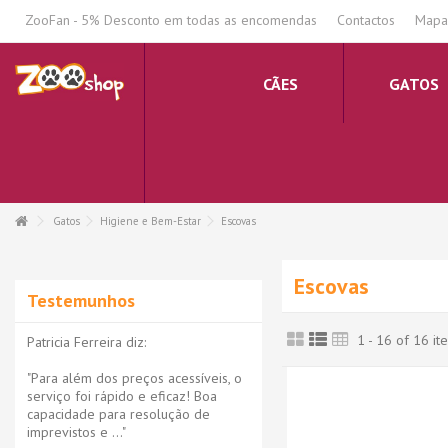
.
ZooFan - 5% Desconto em todas as encomendas
Contactos
Mapa 
CÃES
GATOS
Gatos
Higiene e Bem-Estar
Escovas
Escovas
Testemunhos
1 - 16 of 16 it
Patricia Ferreira diz:
"Para além dos preços acessíveis, o
serviço foi rápido e eficaz! Boa
capacidade para resolução de
imprevistos e ..."