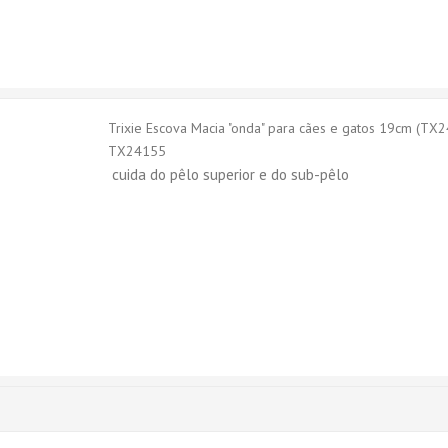
Trixie Escova Macia "onda" para cães e gatos 19cm (TX
TX24155
cuida do pêlo superior e do sub-pêlo