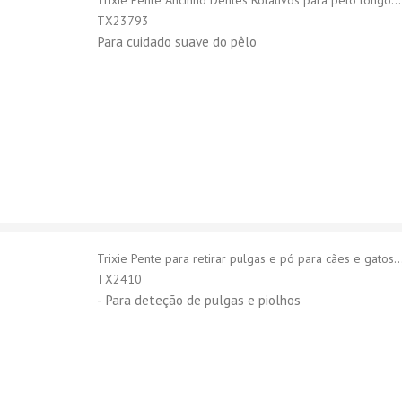
Trixie Pente Ancinho Dentes Rotativos para pelo longo...
TX23793
Para cuidado suave do pêlo
Trixie Pente para retirar pulgas e pó para cães e gatos..
TX2410
- Para deteção de pulgas e piolhos