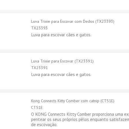
Luva Trixie para Escovar com Dedos (TX23393)
TX23393
Luva para escovar cães e gatos.
Luva Trixie para Escovar (TX23391)
TX23391
Luva para escovar cães e gatos.
Kong Connects Kitty Comber com catnip (CT51E)
CT51E
O KONG Connects Kitty Comber proporciona uma exp
pentear os seus próprios pêlos enquanto satisfazem
de escovação.