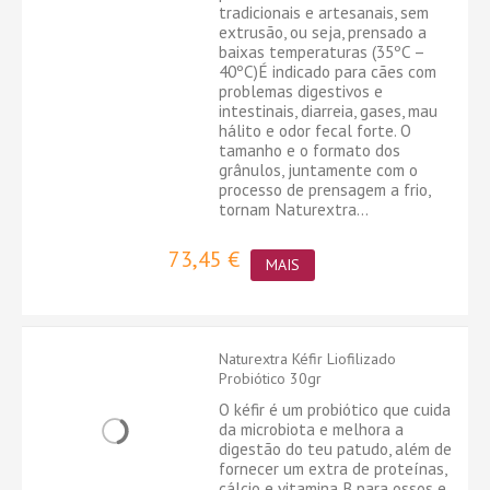
tradicionais e artesanais, sem
extrusão, ou seja, prensado a
baixas temperaturas (35ºC –
40ºC)É indicado para cães com
problemas digestivos e
intestinais, diarreia, gases, mau
hálito e odor fecal forte. O
tamanho e o formato dos
grânulos, juntamente com o
processo de prensagem a frio,
tornam Naturextra...
73,45 €
MAIS
Naturextra Kéfir Liofilizado
Probiótico 30gr
O kéfir é um probiótico que cuida
da microbiota e melhora a
digestão do teu patudo, além de
fornecer um extra de proteínas,
cálcio e vitamina B para ossos e