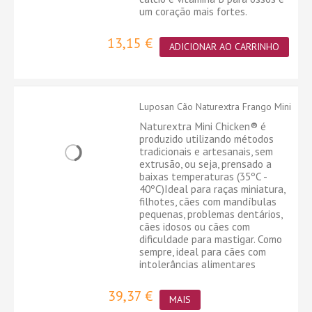
um coração mais fortes.
13,15 €
ADICIONAR AO CARRINHO
Luposan Cão Naturextra Frango Mini
Naturextra Mini Chicken® é
produzido utilizando métodos
tradicionais e artesanais, sem
extrusão, ou seja, prensado a
baixas temperaturas (35ºC -
40ºC)Ideal para raças miniatura,
filhotes, cães com mandíbulas
pequenas, problemas dentários,
cães idosos ou cães com
dificuldade para mastigar. Como
sempre, ideal para cães com
intolerâncias alimentares
39,37 €
MAIS