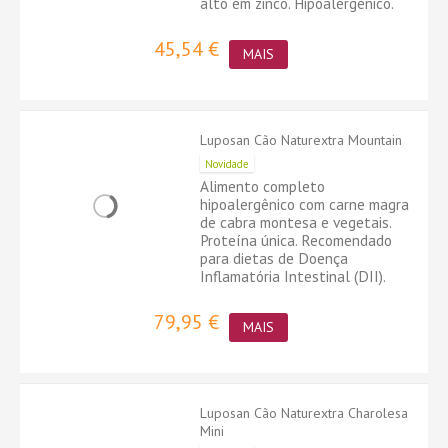
alto em zinco. Hipoalergénico.
45,54 €
MAIS
Luposan Cão Naturextra Mountain
Novidade
Alimento completo
hipoalergênico com carne magra
de cabra montesa e vegetais.
Proteína única. Recomendado
para dietas de Doença
Inflamatória Intestinal (DII).
79,95 €
MAIS
Luposan Cão Naturextra Charolesa
Mini