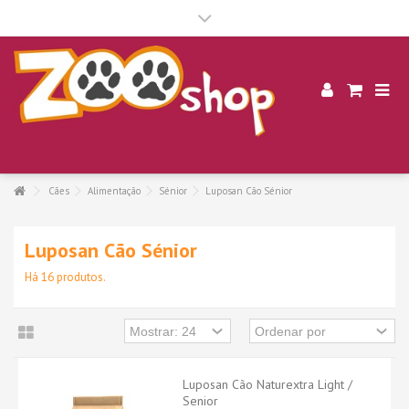
.
Cães
Alimentação
Sénior
Luposan Cão Sénior
Luposan Cão Sénior
Há 16 produtos.
Luposan Cão Naturextra Light /
Senior