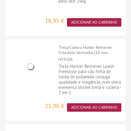
peso até 25kg.
18,95 €
ADICIONAR AO CARRINHO
Trela/Coleira Hunter Retriever
Freestyle Vermelha (10 mm...
H39106
Trela Hunter Retriever Leash
Freestyle para cão feita de
corda de poliamida conjuga
qualidade e elegância, num único
elemento obtém trela e coleira -
2 em 1.
21,90 €
ADICIONAR AO CARRINHO