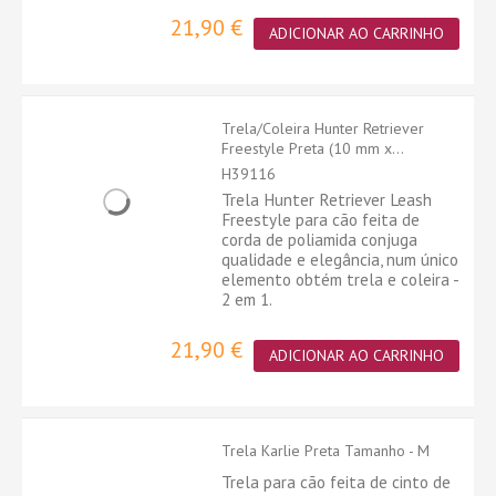
21,90 €
ADICIONAR AO CARRINHO
Trela/Coleira Hunter Retriever
Freestyle Preta (10 mm x...
H39116
Trela Hunter Retriever Leash
Freestyle para cão feita de
corda de poliamida conjuga
qualidade e elegância, num único
elemento obtém trela e coleira -
2 em 1.
21,90 €
ADICIONAR AO CARRINHO
Trela Karlie Preta Tamanho - M
Trela para cão feita de cinto de