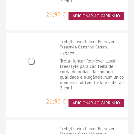
2 em 1.
21,90 €
ADICIONAR AO CARRINHO
Trela/Coleira Hunter Retriever
Freestyle Castanho Escuro...
H43677
Trela Hunter Retriever Leash
Freestyle para cão feita de
corda de poliamida conjuga
qualidade e elegância, num único
elemento obtém trela e coleira -
2 em 1.
21,90 €
ADICIONAR AO CARRINHO
Trela/Coleira Hunter Retriever