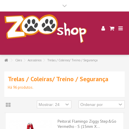
.
Cães
Acessórios
Trelas / Coleiras/ Treino / Segurança
Trelas / Coleiras/ Treino / Segurança
Há 96 produtos.
Peitoral Flamingo Ziggy Step&Go
Vermelho - S (15mm X...