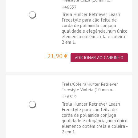
Freestyle Cinza (10 mm x...
H46537
Trela Hunter Retriever Leash
Freestyle para cão feita de
corda de poliamida conjuga
qualidade e elegância, num único
elemento obtém trela e coleira -
2 em 1.
21,90 €
ADICIONAR AO CARRINHO
Trela/Coleira Hunter Retriever
Freestyle Violeta (10 mm x...
H46519
Trela Hunter Retriever Leash
Freestyle para cão feita de
corda de poliamida conjuga
qualidade e elegância, num único
elemento obtém trela e coleira -
2 em 1.