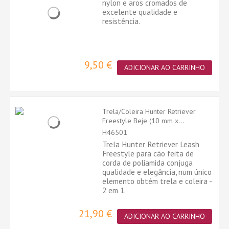
nylon e aros cromados de
excelente qualidade e
resistência.
9,50 €
ADICIONAR AO CARRINHO
Trela/Coleira Hunter Retriever
Freestyle Beje (10 mm x...
H46501
Trela Hunter Retriever Leash
Freestyle para cão feita de
corda de poliamida conjuga
qualidade e elegância, num único
elemento obtém trela e coleira -
2 em 1.
21,90 €
ADICIONAR AO CARRINHO