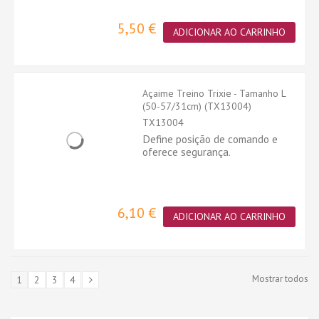
5,50 €
ADICIONAR AO CARRINHO
Açaime Treino Trixie - Tamanho L
(50-57/31cm) (TX13004)
TX13004
Define posição de comando e
oferece segurança.
6,10 €
ADICIONAR AO CARRINHO
Mostrar todos
1
2
3
4