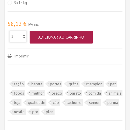
3x14kg
58,12 €
IVA inc.
ADICIONAR AO CARRINHO
Imprimir
ração
barata
portes
grátis
champion
pet
foods
melhor
preço
barato
comida
animais
loja
qualidade
cão
cachorro
sénior
purina
nestle
pro
plan