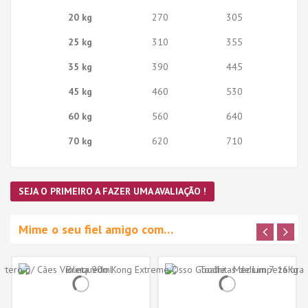
20 kg
270
305
25 kg
310
355
35 kg
390
445
45 kg
460
530
60 kg
560
640
70 kg
620
710
SEJA O PRIMEIRO A FAZER UMA AVALIAÇÃO !
Mime o seu fiel amigo com…