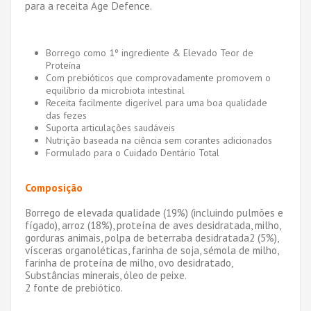
para a receita Age Defence.
Borrego como 1º ingrediente & Elevado Teor de
Proteína
Com prebióticos que comprovadamente promovem o
equilíbrio da microbiota intestinal
Receita facilmente digerível para uma boa qualidade
das fezes
Suporta articulações saudáveis
Nutrição baseada na ciência sem corantes adicionados
Formulado para o Cuidado Dentário Total
Composição
Borrego de elevada qualidade (19%) (incluindo pulmões e
fígado), arroz (18%), proteína de aves desidratada, milho,
gorduras animais, polpa de beterraba desidratada2 (5%),
vísceras organoléticas, farinha de soja, sémola de milho,
farinha de proteína de milho, ovo desidratado,
Substâncias minerais, óleo de peixe.
2 fonte de prebiótico.