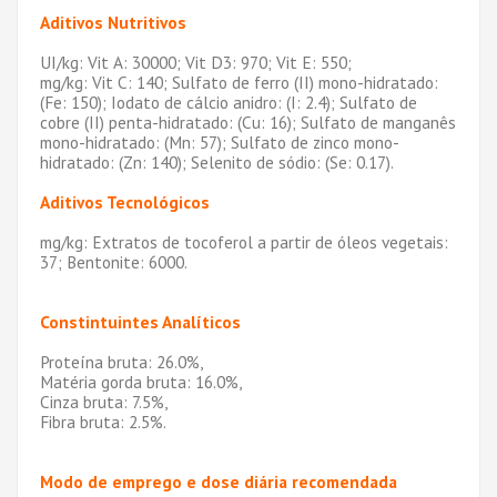
Aditivos Nutritivos
UI/kg: Vit A: 30000; Vit D3: 970; Vit E: 550;
mg/kg: Vit C: 140; Sulfato de ferro (II) mono-hidratado:
(Fe: 150); Iodato de cálcio anidro: (I: 2.4); Sulfato de
cobre (II) penta-hidratado: (Cu: 16); Sulfato de manganês
mono-hidratado: (Mn: 57); Sulfato de zinco mono-
hidratado: (Zn: 140); Selenito de sódio: (Se: 0.17).
Aditivos Tecnológicos
mg/kg: Extratos de tocoferol a partir de óleos vegetais:
37; Bentonite: 6000.
Constintuintes Analíticos
Proteína bruta: 26.0%,
Matéria gorda bruta: 16.0%,
Cinza bruta: 7.5%,
Fibra bruta: 2.5%.
Modo de emprego e dose diária recomendada