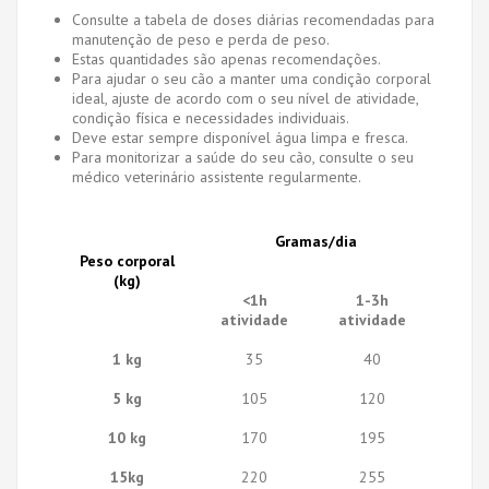
Consulte a tabela de doses diárias recomendadas para
manutenção de peso e perda de peso.
Estas quantidades são apenas recomendações.
Para ajudar o seu cão a manter uma condição corporal
ideal, ajuste de acordo com o seu nível de atividade,
condição física e necessidades individuais.
Deve estar sempre disponível água limpa e fresca.
Para monitorizar a saúde do seu cão, consulte o seu
médico veterinário assistente regularmente.
Gramas/dia
Peso corporal
(kg)
<1h
1-3h
atividade
atividade
1 kg
35
40
5 kg
105
120
10 kg
170
195
15kg
220
255