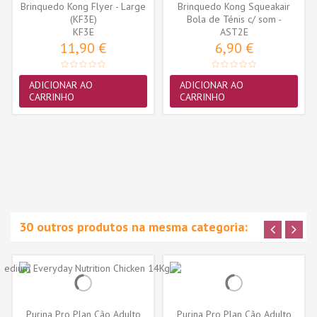
Brinquedo Kong Flyer - Large
Brinquedo Kong Squeakair
(KF3E)
Bola de Ténis c/ som -
KF3E
Medium-...
AST2E
11,90 €
6,90 €
ADICIONAR AO
ADICIONAR AO
CARRINHO
CARRINHO
30 outros produtos na mesma categoria:
Purina Pro Plan Cão Adulto
Purina Pro Plan Cão Adulto