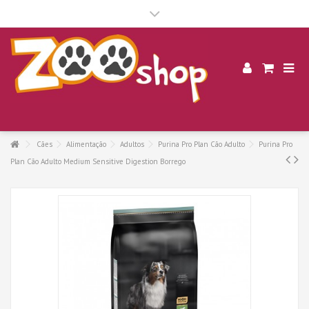
.
Cães
Alimentação
Adultos
Purina Pro Plan Cão Adulto
Purina Pro
Plan Cão Adulto Medium Sensitive Digestion Borrego