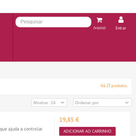
(vazio)
Entrar
Há 23 produtos.
19,85 €
que ajuda a controlar
ADICIONAR AO CARRINHO