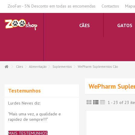
.
ZooFan - 5% Desconto em todas as encomendas
Contactos
Mapa 
CÃES
GATOS
Cães
Alimentação
Suplementos
WePharm Suplementos Cão
WePharm Suple
Testemunhos
1 - 23 of 23 it
Lurdes Neves diz:
"Mais uma vez, a qualidade e
rapidez de sempre!!!"
MAIS TESTEMUNHOS