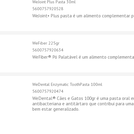
WeJoint Plus Pasta 30ml
5600757920528
WeJoint• Plus pasta é um alimento complementar p
WeFiber 225gr
5600757920634
WeFiber® Pó Palatável é um alimento complementar
WeDental Enzymatic ToothPasta 100ml
5600757920474
WeDental® Cães e Gatos 100gr é uma pasta oral e
antibacteriana e antitártaro que contribui para uma
bem estar generalizado.