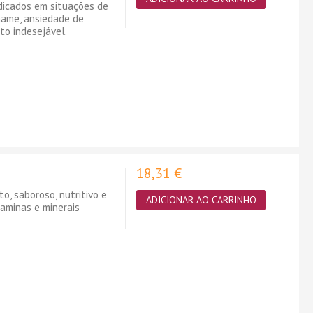
ndicados em situações de
smame, ansiedade de
to indesejável.
18,31 €
, saboroso, nutritivo e
ADICIONAR AO CARRINHO
taminas e minerais