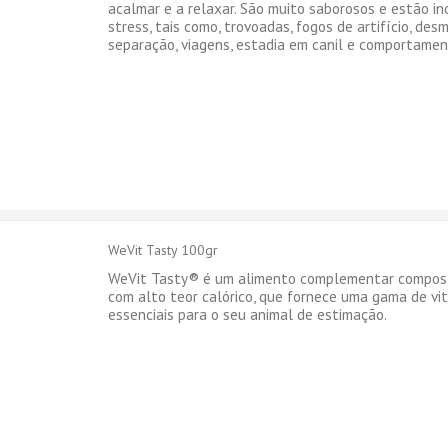
acalmar e a relaxar. São muito saborosos e estão i
stress, tais como, trovoadas, fogos de artifício, de
separação, viagens, estadia em canil e comportamen
WeVit Tasty 100gr
WeVit Tasty® é um alimento complementar composto
com alto teor calórico, que fornece uma gama de vi
essenciais para o seu animal de estimação.