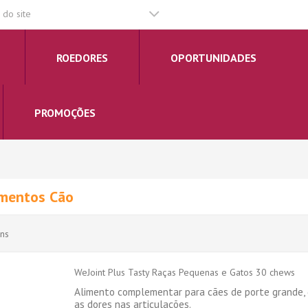
do site
ROEDORES
OPORTUNIDADES
PROMOÇÕES
mentos Cão
ens
WeJoint Plus Tasty Raças Pequenas e Gatos 30 chews
Alimento complementar para cães de porte grande, 
as dores nas articulações.