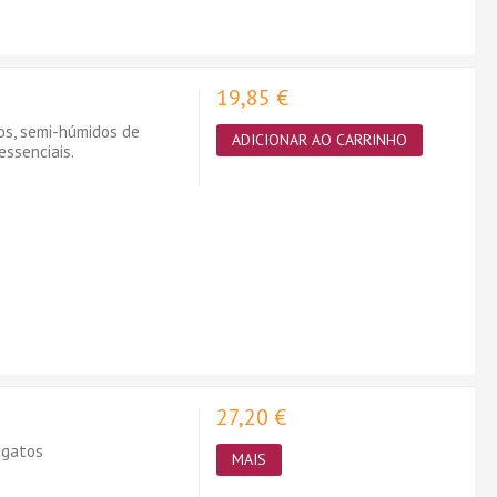
19,85 €
os, semi-húmidos de
ADICIONAR AO CARRINHO
essenciais.
27,20 €
 gatos
MAIS