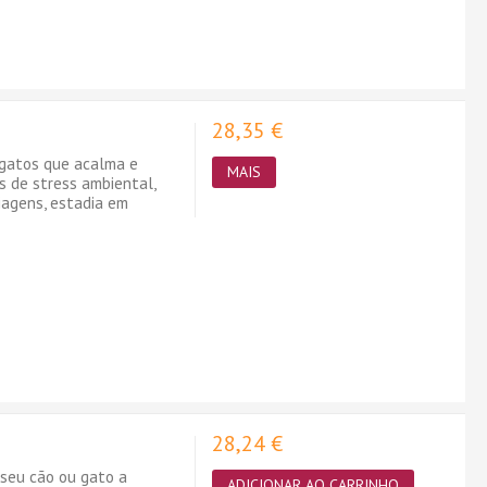
28,35 €
gatos que acalma e
MAIS
s de stress ambiental,
viagens, estadia em
28,24 €
seu cão ou gato a
ADICIONAR AO CARRINHO