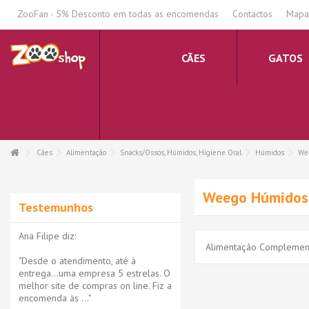
.
ZooFan - 5% Desconto em todas as encomendas
Contactos
Mapa 
CÃES
GATOS
Cães
Alimentação
Snacks/Ossos, Húmidos, Higiene Oral
Húmidos
We
Weego Húmidos
Testemunhos
Ana Filipe diz:
Alimentação Complemen
"Desde o atendimento, até à
entrega...uma empresa 5 estrelas. O
melhor site de compras on line. Fiz a
encomenda às ..."