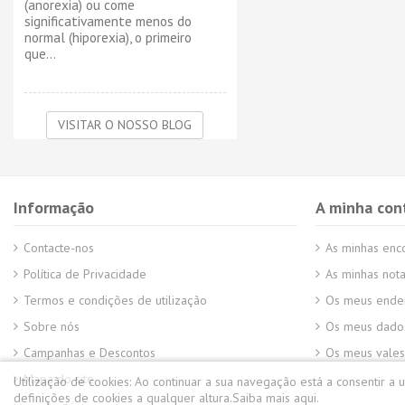
(anorexia) ou come
significativamente menos do
normal (hiporexia), o primeiro
que...
VISITAR O NOSSO BLOG
Informação
A minha con
Contacte-nos
As minhas en
Política de Privacidade
As minhas nota
Termos e condições de utilização
Os meus ende
Sobre nós
Os meus dados
Campanhas e Descontos
Os meus vales
Mapa do site
Utilização de cookies:
Ao continuar a sua navegação está a consentir a 
definições de cookies a qualquer altura.
Saiba mais aqui.