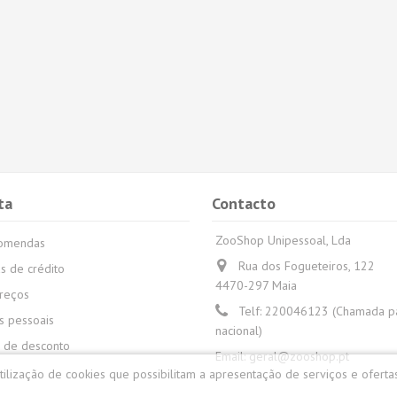
ta
Contacto
ZooShop Unipessoal, Lda
comendas
Rua dos Fogueteiros, 122
s de crédito
4470-297 Maia
reços
Telf:
220046123 (Chamada par
 pessoais
nacional)
 de desconto
Email:
geral@zooshop.pt
utilização de cookies que possibilitam a apresentação de serviços e oferta