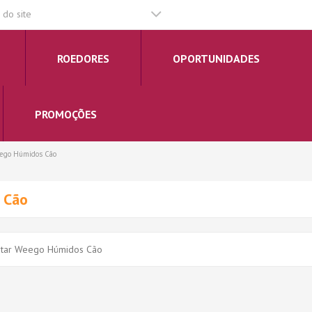
do site
ROEDORES
OPORTUNIDADES
PROMOÇÕES
ego Húmidos Cão
 Cão
tar Weego Húmidos Cão