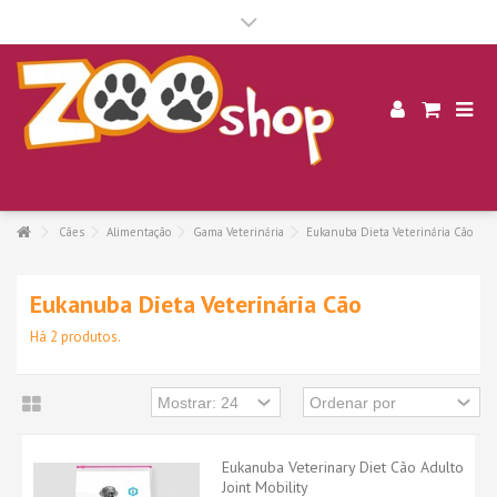
.
Cães
Alimentação
Gama Veterinária
Eukanuba Dieta Veterinária Cão
Eukanuba Dieta Veterinária Cão
Há 2 produtos.
Eukanuba Veterinary Diet Cão Adulto
Joint Mobility