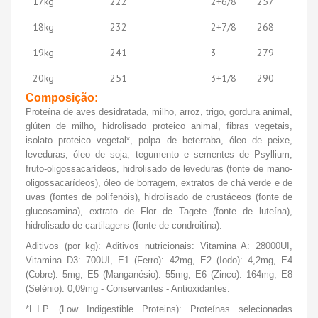
17kg
222
2+6/8
257
18kg
232
2+7/8
268
19kg
241
3
279
20kg
251
3+1/8
290
Composição:
Proteína de aves desidratada, milho, arroz, trigo, gordura animal,
glúten de milho, hidrolisado proteico animal, fibras vegetais,
isolato proteico vegetal*, polpa de beterraba, óleo de peixe,
leveduras, óleo de soja, tegumento e sementes de
Psyllium
,
fruto-oligossacarídeos, hidrolisado de leveduras (fonte de mano-
oligossacarídeos), óleo de borragem, extratos de chá verde e de
uvas (fontes de polifenóis), hidrolisado de crustáceos (fonte de
glucosamina), extrato de Flor de Tagete (fonte de luteína),
hidrolisado de cartilagens (fonte de condroitina).
Aditivos (por kg): Aditivos nutricionais: Vitamina A: 28000UI,
Vitamina D3: 700UI, E1 (Ferro): 42mg, E2 (Iodo): 4,2mg, E4
(Cobre): 5mg, E5 (Manganésio): 55mg, E6 (Zinco): 164mg, E8
(Selénio): 0,09mg - Conservantes - Antioxidantes.
*L.I.P. (
Low Indigestible Proteins
): Proteínas selecionadas