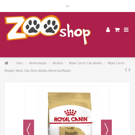
.
Cães
Alimentação
Adultos
Royal Canin Cão Adulto
Royal Canin
Beagle Adult, Cão, Seco, Adulto, Alimento/Ração