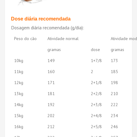
Dose diária recomendada
Dosagem diária recomendada (g/dia):
Peso do cão
Atividade normal
Atividade mo
gramas
dose
gramas
10kg
149
1+7/8
173
11kg
160
2
185
12kg
171
2+1/8
198
13kg
181
2+2/8
210
14kg
192
2+3/8
222
15kg
202
2+4/8
234
16kg
212
2+5/8
246