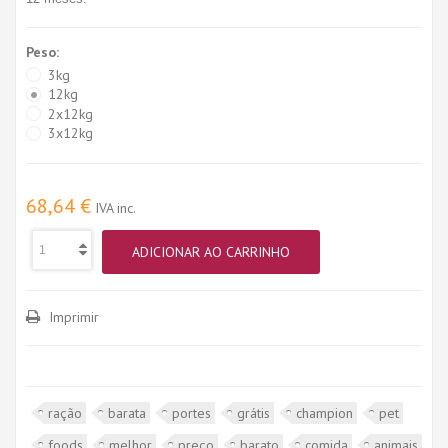
Peso:
3kg
12kg
2x12kg
3x12kg
68,64 €
IVA inc.
ADICIONAR AO CARRINHO
Imprimir
ração
barata
portes
grátis
champion
pet
foods
melhor
preço
barato
comida
animais