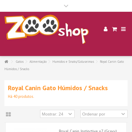
.
Gatos
Alimentação
Humidos e Snaks/Goluseimas
Royal Canin Gato
Húmidos / Snacks
Royal Canin Gato Húmidos / Snacks
Há 40 produtos.
Royal Canin Instinctive +7 (Gravy),